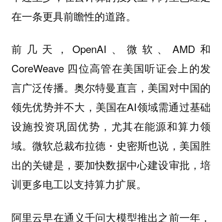
在一条更具前瞻性的道路。
前几天，OpenAI、微软、AMD和
CoreWeave 四位高管在美国听证会上的发
言广泛传播。奥尔特曼直言，美国对中国的
领先优势并不大，美国在AI领域需通过基础
设施投资巩固优势，尤其在能源和算力领
域。微软总裁布拉德・史密斯也说，美国胜
出的关键是，要加快数据中心建设审批，培
训更多电工以支持算力扩展。
阿里云早在通义千问大模型推出之前一年，