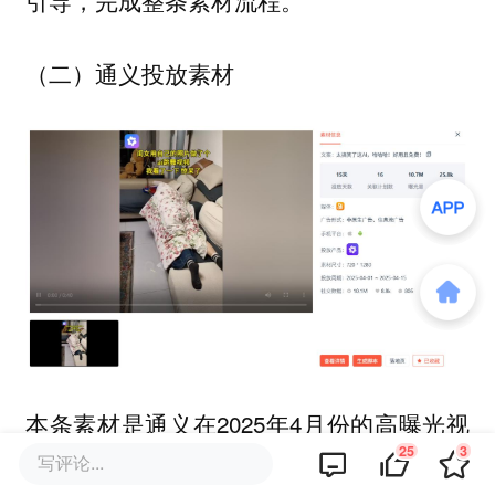
（二）通义投放素材
本条素材是通义在2025年4月份的高曝光视
25
3
频素材，曝光量1070万，转化量2.6万。
写评论...