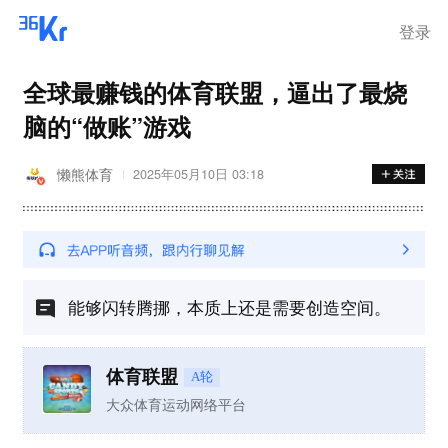
登录
全球最赚钱的体育联盟，逼出了最烧
脑的“做账”游戏
懒熊体育
2025年05月10日 03:18
能够闪转腾挪，本质上还是需要创造空间。
体育联盟
A轮
大众体育运动网络平台