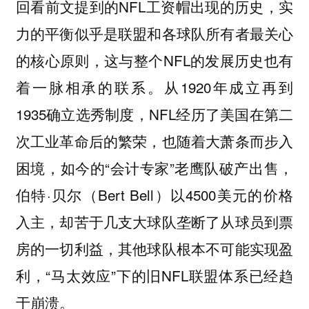
回看前文提到的NFL工资帽出现的历史，实
力的平衡似乎是联盟和各球队所有者最关心
的核心原则，这与整个NFL的发展历史也有
着一脉相承的联系。从1920年成立再到
1935确立选秀制度，NFL经历了美国在第二
次工业革命后的繁荣，也随着大萧条而步入
困境，如今的“会计专家”老鹰队破产出售，
伯特·贝尔（Bert Bell）以4500美元的价格
入主，却苦于几支大球队垄断了从球员到票
房的一切利益，其他球队根本不可能实现盈
利，“马太效应”下的旧NFL联盟体系已经趋
于崩溃。