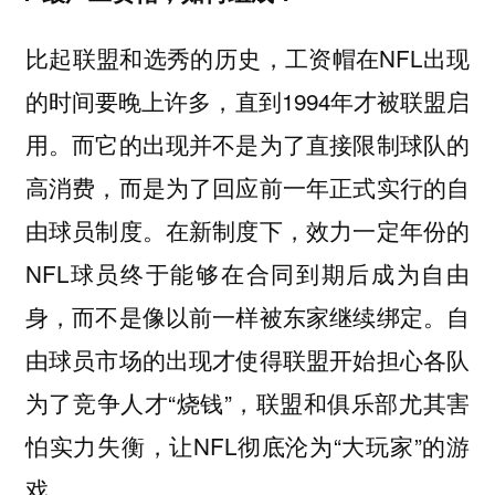
比起联盟和选秀的历史，工资帽在NFL出现
的时间要晚上许多，直到1994年才被联盟启
用。而它的出现并不是为了直接限制球队的
高消费，而是为了回应前一年正式实行的自
由球员制度。在新制度下，效力一定年份的
NFL球员终于能够在合同到期后成为自由
身，而不是像以前一样被东家继续绑定。自
由球员市场的出现才使得联盟开始担心各队
为了竞争人才“烧钱”，联盟和俱乐部尤其害
怕实力失衡，让NFL彻底沦为“大玩家”的游
戏。