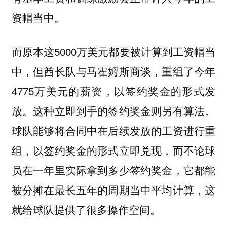
资帽当中。
而原本这5000万美元都要被计算到工资帽当
中，但酋长队与马霍姆斯商谈，重组了今年
4775万美元的薪资，以签约奖金的形式发
放。这种立即到手的签约奖金则另有算法。
球队能够将合同中在后续发放的工资进行重
组，以签约奖金的形式立即兑现，而不论球
员在一年里实际拿到多少签约奖金，它都能
被分摊在最长五年的周期当中平均计算，这
就给球队提供了很多操作空间。