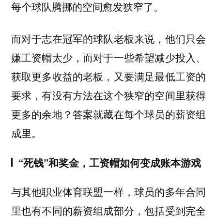
每个球队腾挪的空间愈发狭窄了。
而对于志在冠军的球队老板来说，他们只会
嫌工资帽太少，而对于一些希望减少投入、
获取更多收益的老板，又要满足最低工资的
要求，有没有方法在这个狭窄的空间里获得
更多的余地？答案就藏在每个球员的薪资组
成里。
“死钱”和奖金，工资帽如何变成账本游戏
与其他职业体育联盟一样，球员的多年合同
里也有不同的薪资组成部分，包括受到完全