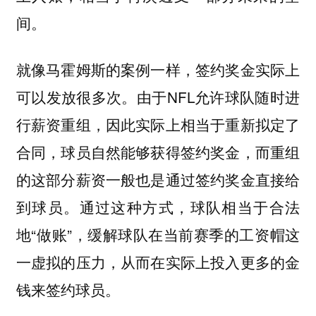
间。
就像马霍姆斯的案例一样，签约奖金实际上
可以发放很多次。由于NFL允许球队随时进
行薪资重组，因此实际上相当于重新拟定了
合同，球员自然能够获得签约奖金，而重组
的这部分薪资一般也是通过签约奖金直接给
到球员。通过这种方式，球队相当于合法
地“做账”，缓解球队在当前赛季的工资帽这
一虚拟的压力，从而在实际上投入更多的金
钱来签约球员。