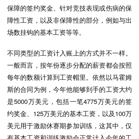
保障的签约奖金、针对竞技表现或伤病的保
障性工资，以及非保障性的部分，例如与出
场数挂钩的基本工资等等。
不同类型的工资计入账上的方式并不一样。
一般而言，按年份逐步分配的薪资都会按照
每年的数额计算到工资帽里。依然以马霍姆
斯的合同为例，今年他能够到手的工资大约
是5000万美元，包括一笔4775万美元的签
约奖金、125万美元的基本工资，以及100万
美元用于激励休赛期参加训练，这其中，仅
有基本工资和训练激励会正常计入今年的工