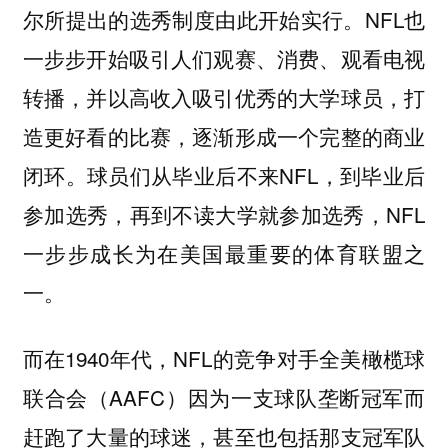
尔所提出的选秀制度由此开始实行。NFL也
一步步开始吸引人们观赛、消费、观看电视
转播，并以高收入吸引优秀的大学球员，打
造更好看的比赛，逐渐形成一个完整的商业
闭环。球员们从毕业后不来NFL，到毕业后
参加选秀，再到不读大学就参加选秀，NFL
一步步成长为在美国最重要的体育联盟之
一。
而在1940年代，NFL的竞争对手全美橄榄球
联合会（AAFC）因为一支球队垄断冠军而
赶跑了大量的球迷，甚至也包括那支冠军队