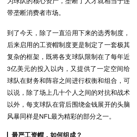
为球队的核心资产，垄断了人才就相当于连
带垄断消费者市场。
到了今天，除了一直沿用下来的选秀制度，
后来启用的工资帽制度更是制定了一套极其
复杂的框架，既将各支球队限制在了每年近
3亿美元的投入以内，又提供了一定空间给
球队在财务和阵容之间进行权衡和组合，可
以说，除了场上几十个人之间的对抗和战术
以外，每支球队在背后围绕金钱展开的头脑
风暴同样是NFL最为精彩的部分之一。
最严工资帽，如何组成？