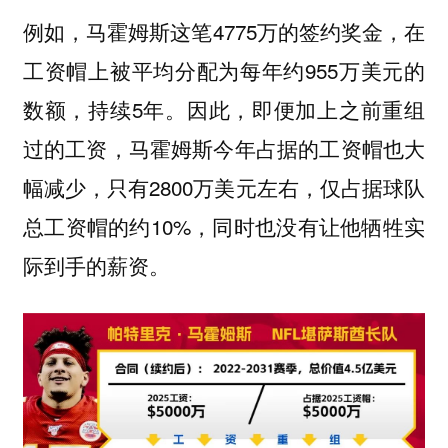
例如，马霍姆斯这笔4775万的签约奖金，在
工资帽上被平均分配为每年约955万美元的
数额，持续5年。因此，即便加上之前重组
过的工资，马霍姆斯今年占据的工资帽也大
幅减少，只有2800万美元左右，仅占据球队
总工资帽的约10%，同时也没有让他牺牲实
际到手的薪资。