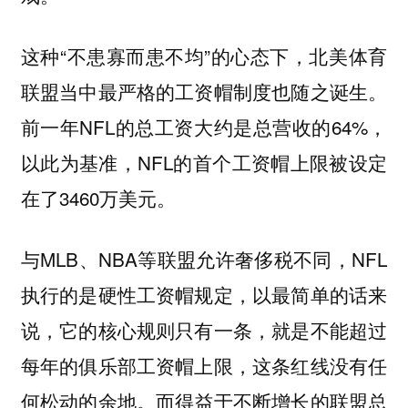
这种“不患寡而患不均”的心态下，
北美体育
也随之诞生。
联盟当中最严格的工资帽制度
前一年NFL的总工资大约是总营收的64%，
以此为基准，NFL的首个工资帽上限被设定
在了3460万美元。
与MLB、NBA等联盟允许奢侈税不同，NFL
执行的是硬性工资帽规定，
以最简单的话来
说，它的核心规则只有一条，就是不能超过
每年的俱乐部工资帽上限，这条红线没有任
而得益于不断增长的联盟总
何松动的余地。