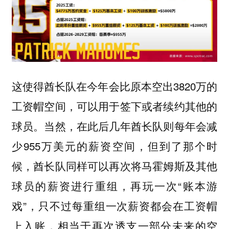
这使得酋长队在今年会比原本空出3820万的
工资帽空间，可以用于签下或者续约其他的
球员。当然，在此后几年酋长队则每年会减
少955万美元的薪资空间，但到了那个时
候，酋长队同样可以再次将马霍姆斯及其他
球员的薪资进行重组，再玩一次“账本游
戏”，只不过每重组一次薪资都会在工资帽
上入账，相当于再次透支一部分未来的空