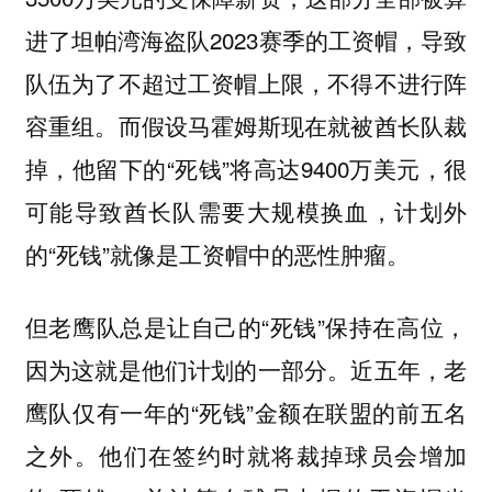
进了坦帕湾海盗队2023赛季的工资帽，导致
队伍为了不超过工资帽上限，不得不进行阵
容重组。而假设马霍姆斯现在就被酋长队裁
掉，他留下的“死钱”将高达9400万美元，很
可能导致酋长队需要大规模换血，计划外
的“死钱”就像是工资帽中的恶性肿瘤。
但老鹰队总是让自己的“死钱”保持在高位，
因为这就是他们计划的一部分。近五年，老
鹰队仅有一年的“死钱”金额在联盟的前五名
之外。他们在签约时就将裁掉球员会增加