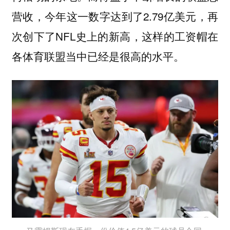
营收，今年这一数字达到了2.79亿美元，再
次创下了NFL史上的新高，这样的工资帽在
各体育联盟当中已经是很高的水平。