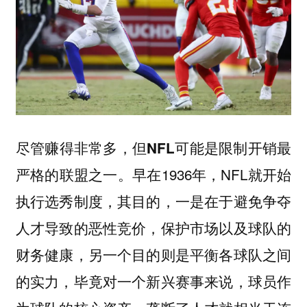
尽管赚得非常多，但NFL可能是限制开销最
早在1936年，NFL就开始
严格的联盟之一。
执行选秀制度，其目的，一是在于避免争夺
人才导致的恶性竞价，保护市场以及球队的
财务健康，另一个目的则是平衡各球队之间
的实力，毕竟对一个新兴赛事来说，球员作