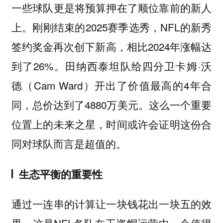
一些球队更是将预算押在了顺位靠前的新人
上。刚刚结束的2025赛季选秀，NFL的新秀
签约奖金再次创下新高，相比2024年涨幅达
到了26%。田纳西泰坦队给四分卫卡姆·沃
德（Cam Ward）开出了价值最高的4年合
同，总价达到了4880万美元。这么一个重要
位置上的未来之星，时间或许会证明这份合
同对球队而言是超值的。
生态平衡的重要性
通过一连串的计算让一块钱花出一块五的效