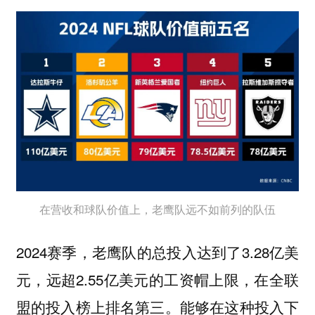
在营收和球队价值上，老鹰队远不如前列的队伍
2024赛季，老鹰队的总投入达到了3.28亿美
元，远超2.55亿美元的工资帽上限，在全联
盟的投入榜上排名第三。能够在这种投入下