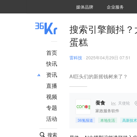
36氪Auto
数字时氪
企业号
未来消费
智能涌现
未来城市
启动Power on
媒体品牌
企业服务
企服点评
36氪出海
36氪研究院
潮生TIDE
36氪企服点评
36Kr研究院
36氪财经
职场bonus
36碳
后浪研究所
36Kr创新咨询
暗涌Waves
硬氪
氪睿研究院
搜索引擎颤抖？
蛋糕
首页
雷科技
·
2025年04月29日 07:51
快讯
资讯
AI巨头们的新摇钱树来了？
直播
最新
推荐
创投
财经
视频
汽车
AI
天使轮
蚕食
专题
科技
项目推荐
家政服务软件
活动
专精特新
安徽
36氪报道
本地生活
高新技术
搜索