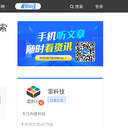
评网
搜索
登录
索
雷科技
特邀作者
专注AI硬科技
发表文章
4278
篇