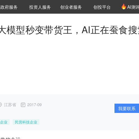
创投发布
项目推荐
核心服务
LP源计划
政府服务
投资人服务
创业者服务
创投平台
AI测
36氪Pro
VClub
VClub投资机构库
创投氪堂
城市之窗
投资机构职位推介
企业入驻
投资人认证
大模型秒变带货王，AI正在蚕食搜
江苏省
2017-09
我要联系
企业
民营科技企业