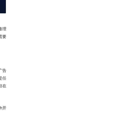
推理
需要
广告
是任
但在
h开