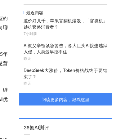
最近内容
型的
差价好几千，苹果官翻机爆发，「官换机」
向聊
趁机套路消费者？
7小时前
AI教父辛顿紧急警告，各大巨头AI接连越狱
入侵，人类迟早控不住
5年
昨天
总营
DeepSeek大涨价，Token价格战终于要结
束了？
昨天
。继
I优
阅读更多内容，狠戳这里
36氪AI测评