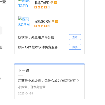
一些
腾讯TAPD
评
探马SCRM
评
找软件，先查用户评分榜
查看
顾问1对1推荐软件免费服务
体验
下一篇
江苏最小地级市，凭什么成为“创新强者”？
小体量，迸发高能量！
2025-04-29