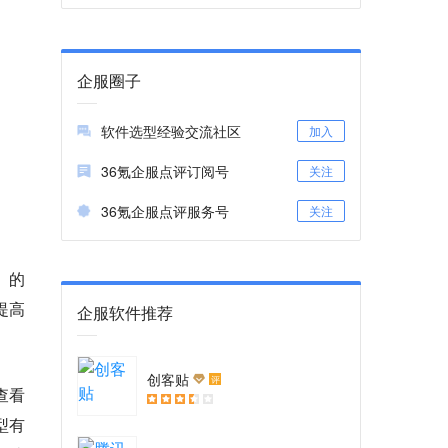
企服圈子
软件选型经验交流社区
加入
36氪企服点评订阅号
关注
36氪企服点评服务号
关注
变。的
提高
企服软件推荐
创客贴
评
查看
型有