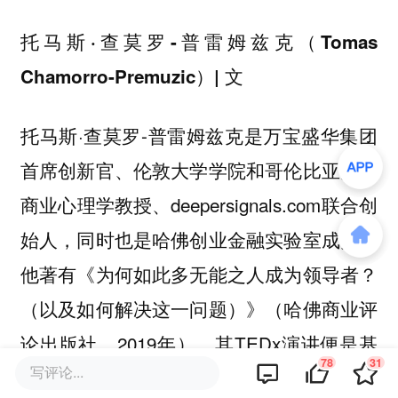
托马斯·查莫罗-普雷姆兹克（Tomas
Chamorro-Premuzic）| 文
托马斯·查莫罗-普雷姆兹克是万宝盛华集团
首席创新官、伦敦大学学院和哥伦比亚大学
商业心理学教授、deepersignals.com联合创
始人，同时也是哈佛创业金融实验室成员。
他著有《为何如此多无能之人成为领导者？
（以及如何解决这一问题）》（哈佛商业评
论出版社，2019年），其TEDx演讲便是基
78
31
写评论...
于此书。他的最新著作是《我，人类：人工