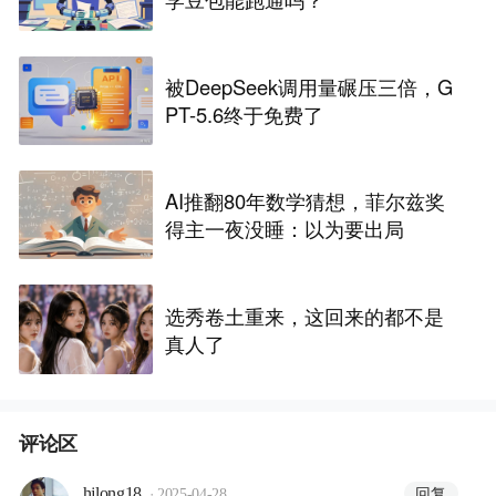
被DeepSeek调用量碾压三倍，G
PT-5.6终于免费了
AI推翻80年数学猜想，菲尔兹奖
得主一夜没睡：以为要出局
选秀卷土重来，这回来的都不是
真人了
评论区
·
回复
hjlong18
2025-04-28