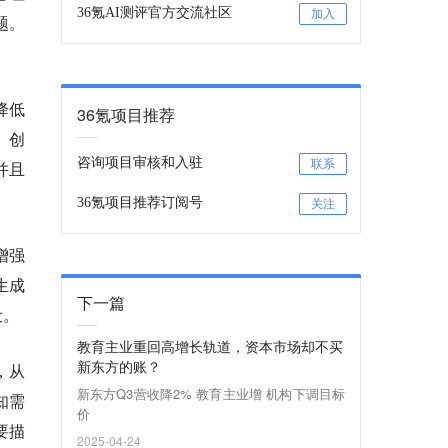
36氪AI测评官方交流社区
加入
题。
降低
36氪项目推荐
。创
咨询项目审核和入驻
并且
联系
36氪项目推荐订阅号
关注
增强
生成
下一篇
设。
教育主业重回高增长轨道，资本市场却不买
新东方的账？
，从
新东方Q3营收降2% 教育主业增 机构下调目标
知需
价
要描
2025-04-24