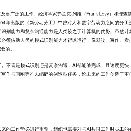
更广泛的工作。经济学家弗兰克·列维（Frank Levy）和理查德
ne）在2004年出版的《新劳动分工》中曾对人和数字劳动力之间的分工
式识别能力和复杂沟通能力是人类较之于计算机的优势。虽然计
它必须借助人类的模式识别能力才得以运行，像驾驶、写作、看
驾驭的。
工。不管是模式识别还是复杂沟通，AI都能够完成，且速度更快
到了写作与画图等难以编码的创造型任务，给未来的工作创造了更
未来的工作势必进行重塑，组织也需要对与AI共同工作时员工的