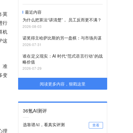
最近内容
·莫
为什么把算法“讲清楚”， 员工反而更不满？
进行
2026-08-03
算机
诺奖得主哈萨比斯的另一盘棋：与市场共谋
护这
2026-07-31
谁在定义现实：AI 时代“范式语言行动”的战
略价值
、准
2026-07-29
多变
阅读更多内容，狠戳这里
36氪AI测评
选靠谱AI，看真实评测
查看
心理