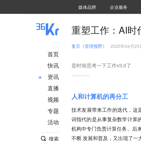
36氪Auto
数字时氪
企业号
未来消费
智能涌现
未来城市
启动Power on
媒体品牌
企业服务
企服点评
36氪出海
36氪研究院
潮生TIDE
36氪企服点评
36Kr研究院
36氪财经
职场bonus
36碳
后浪研究所
36Kr创新咨询
暗涌Waves
硬氪
氪睿研究院
重塑工作：AI
复旦《管理视野》
·
2025年04月25日
首页
快讯
是时候思考一下工作v3.0了
资讯
直播
最新
推荐
人和计算机的再分工
创投
财经
视频
汽车
AI
技术发展带来工作的迭代，这是一
专题
科技
项目推荐
词指代的是从事复杂数学计算
活动
专精特新
安徽
机构中专门负责计算任务。后来
不断 发展和普及，又出现了一
搜索