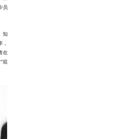
少员
。知
率，
者在
“双