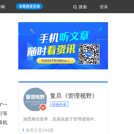
评网
搜索
登录
复旦《管理视野》
”一
特邀作者
行等
洞悉商业世界，还原实践于管理逻辑中。
算机
发表文章
244
篇