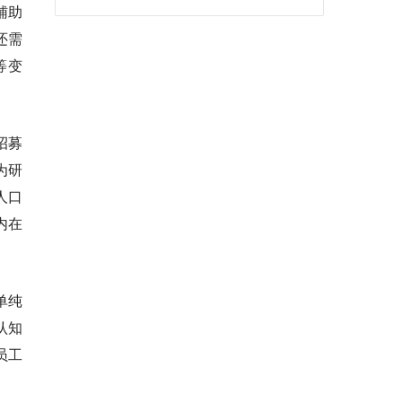
辅助
还需
等变
招募
为研
人口
内在
单纯
认知
员工