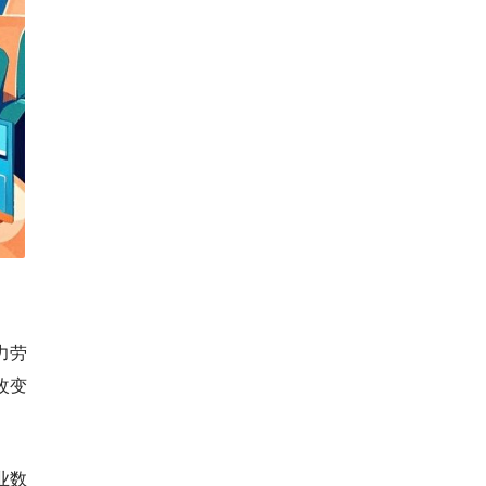
力劳
改变
业数