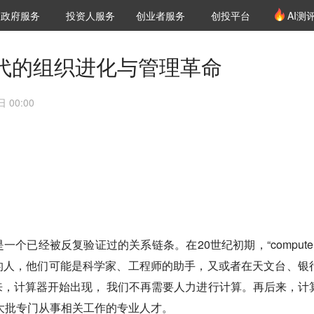
创投发布
项目推荐
核心服务
LP源计划
政府服务
投资人服务
创业者服务
创投平台
AI测
36氪Pro
VClub
VClub投资机构库
创投氪堂
城市之窗
投资机构职位推介
企业入驻
投资人认证
时代的组织进化与管理革命
 00:00
个已经被反复验证过的关系链条。在20世纪初期，“computer
的人，他们可能是科学家、工程师的助手，又或者在天文台、银
，计算器开始出现， 我们不再需要人力进行计算。再后来，计
大批专门从事相关工作的专业人才。