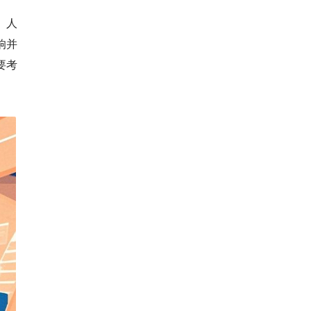
 人
响并
要考