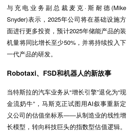
与充电业务副总裁麦克·斯耐德(Mike
Snyder)表示，2025年公司将在基础设施方
面进行更多投资，预计2025年储能产品的装
机量将同比增长至少50%，并将持续投入下
一代产品的研发。
Robotaxi、FSD和机器人的新故事
当特斯拉的汽车业务从“增长引擎”退化为“现
金流奶牛”，马斯克正试图用AI叙事重新定
义公司的估值坐标系——从制造业的线性增
长模型，转向科技巨头的指数型估值逻辑。