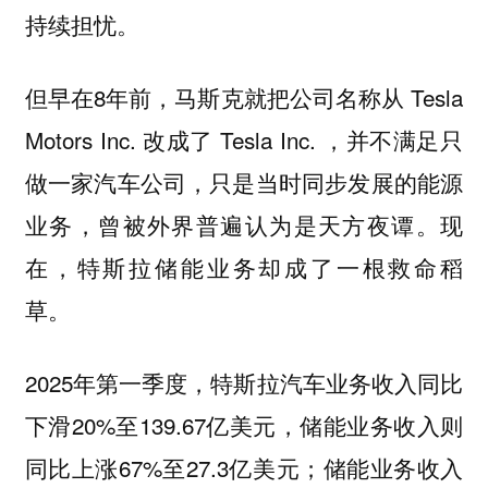
持续担忧。
但早在8年前，马斯克就把公司名称从 Tesla
Motors Inc. 改成了 Tesla Inc. ，并不满足只
做一家汽车公司，只是当时同步发展的能源
业务，曾被外界普遍认为是天方夜谭。现
在，特斯拉储能业务却成了一根救命稻
草。
2025年第一季度，特斯拉汽车业务收入同比
下滑20%至139.67亿美元，储能业务收入则
同比上涨67%至27.3亿美元；储能业务收入