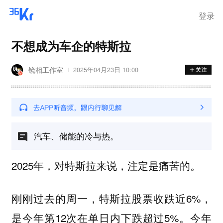
登录
不想成为车企的特斯拉
镜相工作室
2025年04月23日 10:00
汽车、储能的冷与热。
2025年，对特斯拉来说，注定是痛苦的。
刚刚过去的周一，特斯拉股票收跌近6%，
是今年第12次在单日内下跌超过5%。今年