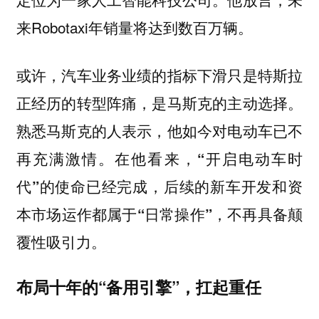
来Robotaxi年销量将达到数百万辆。
或许，汽车业务业绩的指标下滑只是特斯拉
正经历的转型阵痛，是马斯克的主动选择。
熟悉马斯克的人表示，他如今对电动车已不
再充满激情。在他看来，“开启电动车时
代”的使命已经完成，后续的新车开发和资
本市场运作都属于“日常操作”，不再具备颠
覆性吸引力。
布局十年的“备用引擎”，扛起重任