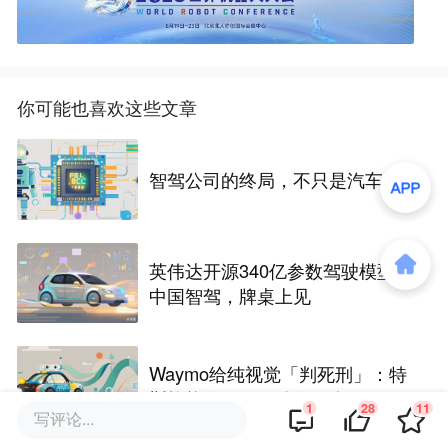
你可能也喜欢这些文章
智驾公司的终局，不只是汽车
英伟达开源340亿参数驾驶模型：
中国智驾，牌桌上见
Waymo给纯视觉「判死刑」：特
斯拉能做FSD，难做无人Robota
1
28
11
写评论...
xi