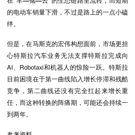
在“车—储—云”的生态链路里流转，而短期
的电动车销量下滑，不过是路上的一点小磕
绊。
但是，在马斯克的宏伟构想面前，市场更担
心特斯拉汽车业务无法支撑特斯拉完成向
AI、Robotaxi和机器人的惊险一跃。特斯拉
目前困境在于第一曲线陷入增长停滞和残酷
竞争，第二曲线还没有完全扛起来增长重
任，而这种转换的阵痛期，可能还会持续一
到两年。
参考资料