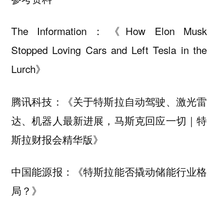
The Information：《How Elon Musk
Stopped Loving Cars and Left Tesla in the
Lurch》
腾讯科技：《关于特斯拉自动驾驶、激光雷
达、机器人最新进展，马斯克回应一切｜特
斯拉财报会精华版》
中国能源报：《特斯拉能否撬动储能行业格
局？》