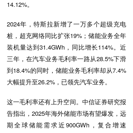
14.12%。
2024年，特斯拉新增了一万多个超级充电
桩，超充网络同比扩张19%；储能业务全年
装机量达到31.4GWh，同比增长114%。近
三年，在汽车业务毛利率一路从28.5%下滑
到18.4%的同时，储能业务毛利率却从7.4%
大幅提升至26.2%，已领先汽车业务。
这一毛利率还有上升空间。中信证券研究报
告指出，2025年海外储能市场有望爆发，远
期全球储能需求近900GWh，复合增速