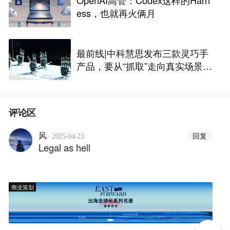
ess，也就再火俩月
最前线|中科慧思发布三款灵巧手
产品，要从“抓取”走向真实场景作
业
评论区
·
回复
风
2025-04-23
Legal as hell
商业策划