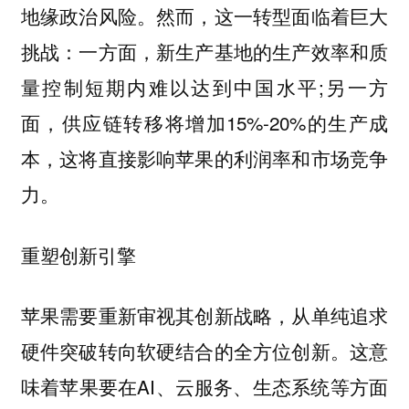
地缘政治风险。然而，这一转型面临着巨大
挑战：一方面，新生产基地的生产效率和质
量控制短期内难以达到中国水平;另一方
面，供应链转移将增加15%-20%的生产成
本，这将直接影响苹果的利润率和市场竞争
力。
重塑创新引擎
苹果需要重新审视其创新战略，从单纯追求
硬件突破转向软硬结合的全方位创新。这意
味着苹果要在AI、云服务、生态系统等方面