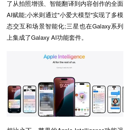
了从拍照增强、智能翻译到内容创作的全面
AI赋能;小米则通过"小爱大模型"实现了多模
态交互和场景智能化;三星也在Galaxy系列
上集成了Galaxy AI功能套件。