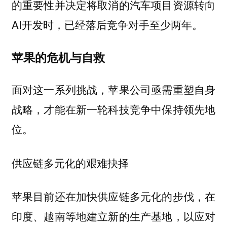
的重要性并决定将取消的汽车项目资源转向
AI开发时，已经落后竞争对手至少两年。
苹果的危机与自救
面对这一系列挑战，苹果公司亟需重塑自身
战略，才能在新一轮科技竞争中保持领先地
位。
供应链多元化的艰难抉择
苹果目前还在加快供应链多元化的步伐，在
印度、越南等地建立新的生产基地，以应对