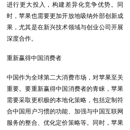
进行更大投入，构建差异化竞争优势。同
时，苹果也需要更加开放地吸纳外部创新成
果，尤其是在新兴技术领域与创业公司开展
深度合作。
重新赢得中国消费者
中国作为全球第二大消费市场，对苹果至关
重要。要重新赢得中国消费者的青睐，苹果
需要采取更积极的本地化策略，包括定制符
合中国用户习惯的功能、加强与中国互联网
服务的整合、优化定价策略等。同时，苹果