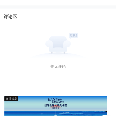
评论区
暂无评论
商业策划