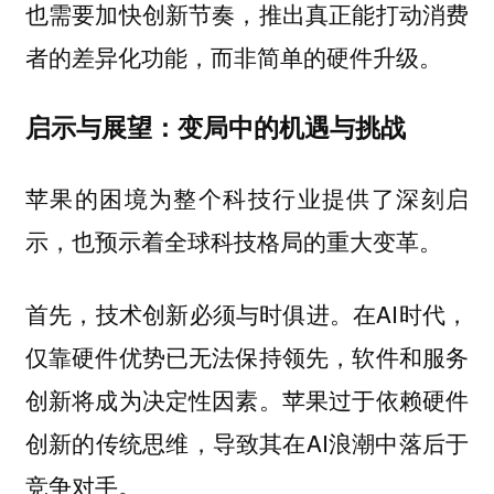
也需要加快创新节奏，推出真正能打动消费
者的差异化功能，而非简单的硬件升级。
启示与展望：变局中的机遇与挑战
苹果的困境为整个科技行业提供了深刻启
示，也预示着全球科技格局的重大变革。
在AI时代，
首先，技术创新必须与时俱进。
仅靠硬件优势已无法保持领先，软件和服务
创新将成为决定性因素。苹果过于依赖硬件
创新的传统思维，导致其在AI浪潮中落后于
竞争对手。