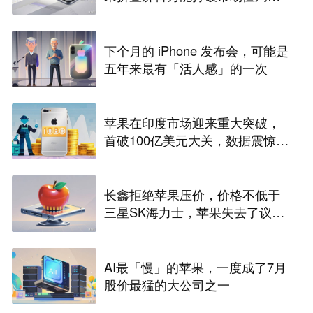
吗？
下个月的 iPhone 发布会，可能是
五年来最有「活人感」的一次
苹果在印度市场迎来重大突破，
首破100亿美元大关，数据震惊世
界
长鑫拒绝苹果压价，价格不低于
三星SK海力士，苹果失去了议价
权
AI最「慢」的苹果，一度成了7月
股价最猛的大公司之一