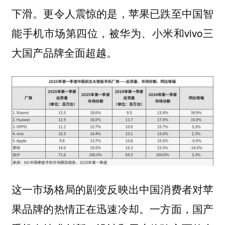
下滑。更令人震惊的是，苹果已跌至中国智
能手机市场第四位，被华为、小米和vivo三
大国产品牌全面超越。
这一市场格局的剧变反映出中国消费者对苹
果品牌的热情正在迅速冷却。一方面，国产