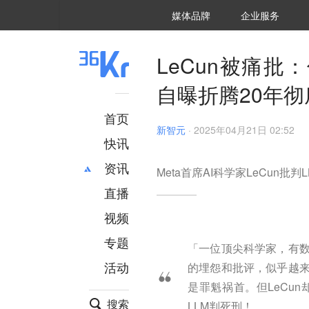
36氪Auto
数字时氪
企业号
未来消费
智能涌现
未来城市
启动Power on
媒体品牌
企业服务
企服点评
36氪出海
36氪研究院
潮生TIDE
36氪企服点评
36Kr研究院
36氪财经
职场bonus
36碳
后浪研究所
36Kr创新咨询
暗涌Waves
硬氪
氪睿研究院
LeCun被痛批
自曝折腾20年
首页
新智元
·
2025年04月21日 02:52
快讯
资讯
Meta首席AI科学家LeCun
直播
最新
推荐
创投
财经
视频
汽车
AI
专题
「一位顶尖科学家，有数
科技
项目推荐
活动
的埋怨和批评，似乎越来
专精特新
安徽
是罪魁祸首。但LeCu
搜索
LLM判死刑！