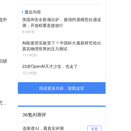
最近内容
大战中
美国AI安全新规出炉，最强闭源模型自愿送
测，开放权重直接放行
8小时前
AI能接管实验室了？中国科大最新研究给出
真实物理世界的压力测试
11小时前
职研
23岁OpenAI天才少女，也走了
12小时前
阅读更多内容，狠戳这里
究，
36氪AI测评
选靠谱AI，看真实评测
查看