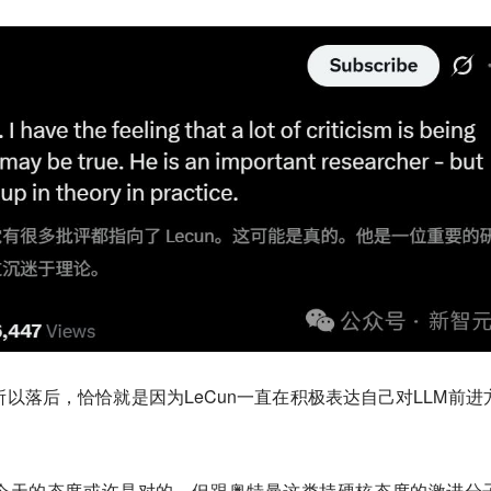
之所以落后，恰恰就是因为LeCun一直在积极表达自己对LLM前进
n今天的态度或许是对的，但跟奥特曼这类持硬核态度的激进分