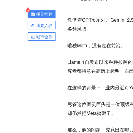
项目推荐
凭借着GPT/o系列、Gemini 2
我要入驻
各领风骚。
城市合作
唯独Meta，没有走在前沿。
Llama 4自发布以来种种拉
究者都特意在简历上标明，自己并
在这样的背景下，业内最近对Ya
尽管这位图灵巨头是一位顶级
却仍然把Meta搞砸了。
那么，他的问题，究竟出在哪