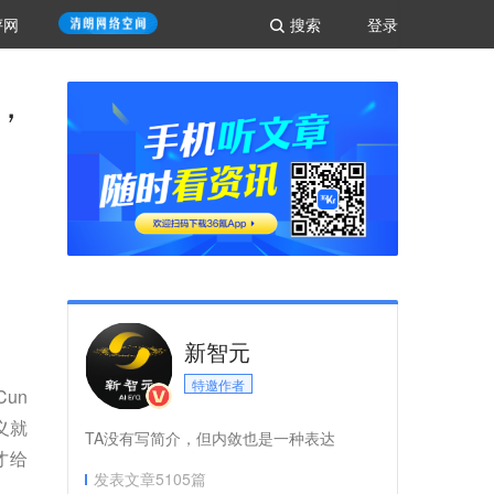
评网
搜索
登录
，
新智元
特邀作者
un
义就
TA没有写简介，但内敛也是一种表达
才给
发表文章
5105
篇