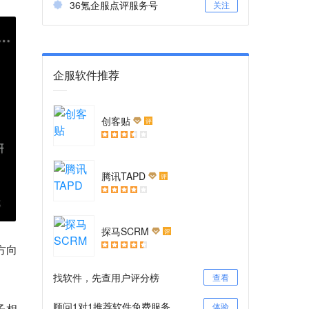
36氪企服点评服务号
关注
企服软件推荐
创客贴
评
腾讯TAPD
评
探马SCRM
评
方向
找软件，先查用户评分榜
查看
顾问1对1推荐软件免费服务
体验
子相