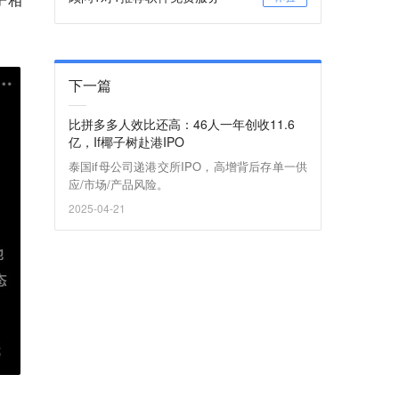
下一篇
比拼多多人效比还高：46人一年创收11.6
亿，If椰子树赴港IPO
泰国if母公司递港交所IPO，高增背后存单一供
应/市场/产品风险。
2025-04-21