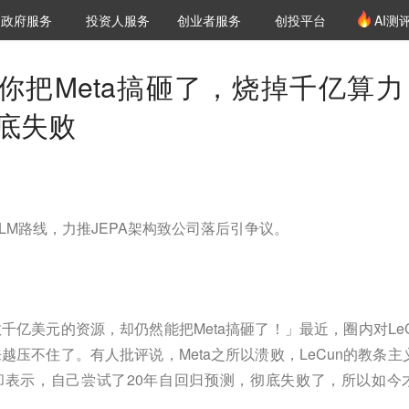
创投发布
项目推荐
核心服务
LP源计划
政府服务
投资人服务
创业者服务
创投平台
AI测
36氪Pro
VClub
VClub投资机构库
创投氪堂
城市之窗
投资机构职位推介
企业入驻
投资人认证
：你把Meta搞砸了，烧掉千亿算力
彻底失败
批判LLM路线，力推JEPA架构致公司落后引争议。
千亿美元的资源，却仍然能把Meta搞砸了！」最近，圈内对LeC
越压不住了。有人批评说，Meta之所以溃败，LeCun的教条主
n却表示，自己尝试了20年自回归预测，彻底失败了，所以如今