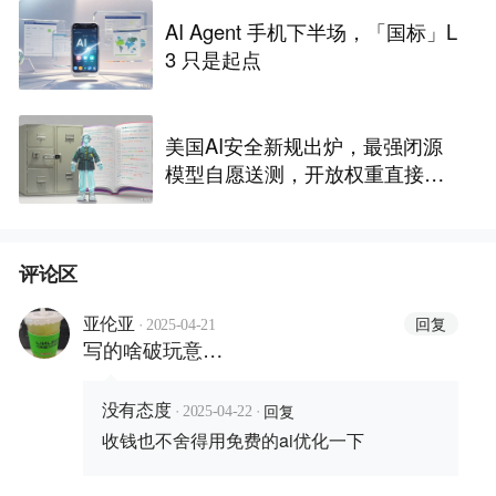
AI Agent 手机下半场，「国标」L
3 只是起点
美国AI安全新规出炉，最强闭源
模型自愿送测，开放权重直接放
行
评论区
·
回复
亚伦亚
2025-04-21
写的啥破玩意…
·
·
回复
没有态度
2025-04-22
收钱也不舍得用免费的ai优化一下