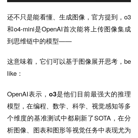
还不只是能看懂、生成图像，官方提到，o3
和o4-mini是OpenAI首次能将上传图像集成
到思维链中的模型——
这意味着，它们可以基于图像展开思考，be
like：
OpenAI表示，
是他们目前
o3
最强大的推理
，在
、
、
、
等多
模型
编程
数学
科学
视觉感知
个维度的基准测试中都刷新了SOTA，
在分
析图像、图表和图形等视觉任务中表现尤为