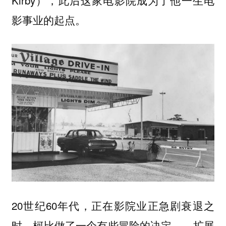
Kirby），此后这家电影院成为了他一生电
影事业的起点。
20世纪60年代，正在影院业正急剧衰退之
时，柯比做了一个有些冒险的决定——扩展