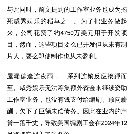
与此同时，前文提到的工作室业务也成为拖
死威秀娱乐的稻草之一。为了把业务做起
来，公司花费了约4750万美元用于开发项
目，然而，这些项目要么已开发但从未有制
片人，要么即使制作也从未盈利。
屋漏偏逢连夜雨，一系列连锁反应接踵而
至。威秀娱乐无法筹集额外资金来继续资助
工作室业务，也没有钱支付给编剧、顾问薪
酬，欠下了巨额未偿债务。因此在业内的声
誉一落千丈，导致美国编剧工会在2024年12
月将把它列入了黑名单。