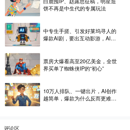
白鹿囤IP、赵露思征稿，明星造
饼不再是中生代的专属玩法
中专生手搓、引发好莱坞寻人的
爆款AI剧，要出互动影游，AI剧
尽头是游戏？
票房大爆看高至20亿美金，全世
界买单了蜘蛛侠IP的“初心”
10万人排队、一键出片，AI创作
越简单，爆款为什么反而更难做
了
评论区