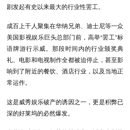
剧发起有史以来最大的行业性罢工。
成百上千人聚集在华纳兄弟、迪士尼等一众
美国影视娱乐巨头总部门前，高举“罢工”标
语牌游行示威。那段时间内的行业颁奖典
礼、电影和电视制作全都被迫停止，甚至影
响到了附近的餐饮、酒店行业，以及当地正
常运作。
这是威秀娱乐破产的诱因之一，更是积弊已
深的好莱坞的必然爆发。