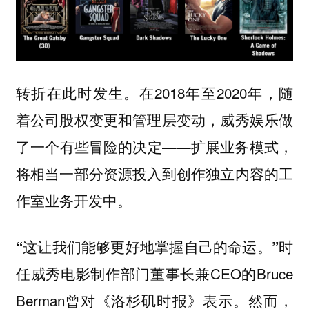
转折在此时发生。在2018年至2020年，随
着公司股权变更和管理层变动，威秀娱乐做
了一个有些冒险的决定——扩展业务模式，
将相当一部分资源投入到创作独立内容的工
作室业务开发中。
时
“这让我们能够更好地掌握自己的命运。”
任威秀电影制作部门董事长兼CEO的Bruce
Berman曾对《洛杉矶时报》表示。然而，