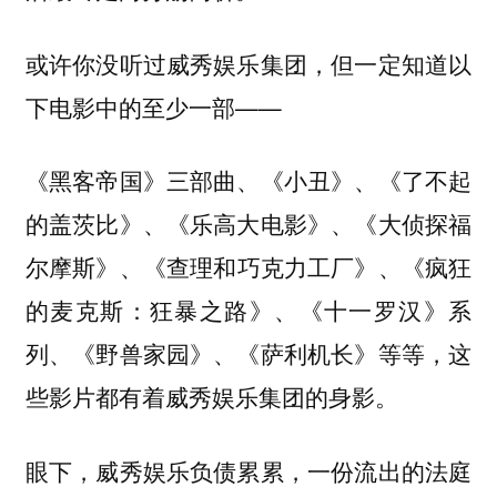
或许你没听过威秀娱乐集团，但一定知道以
下电影中的至少一部——
《黑客帝国》三部曲、《小丑》、《了不起
的盖茨比》、《乐高大电影》、《大侦探福
尔摩斯》‌、《查理和巧克力工厂》、《疯狂
的麦克斯：狂暴之路》、《十一罗汉》系
列、《野兽家园》、‌《萨利机长》‌等等，这
些影片都有着威秀娱乐集团的身影。
眼下，威秀娱乐负债累累，一份流出的法庭