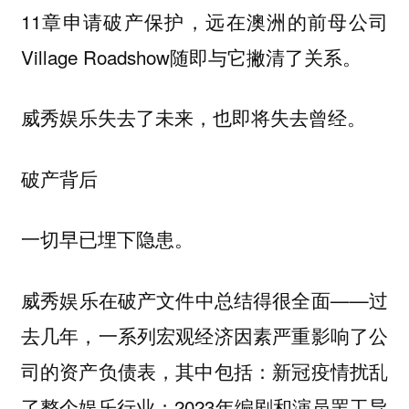
11章申请破产保护，远在澳洲的前母公司
Village Roadshow随即与它撇清了关系。
威秀娱乐失去了未来，也即将失去曾经。
破产背后
一切早已埋下隐患。
威秀娱乐在破产文件中总结得很全面——过
去几年，一系列宏观经济因素严重影响了公
司的资产负债表，其中包括：新冠疫情扰乱
了整个娱乐行业；2023年编剧和演员罢工导