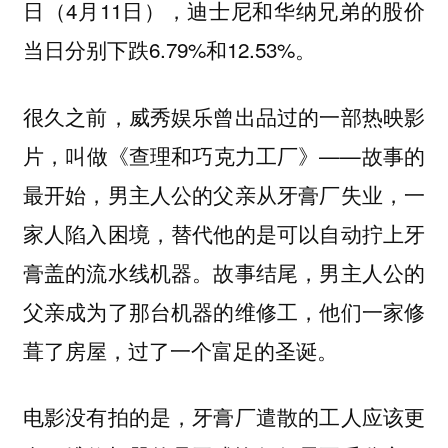
日（4月11日），迪士尼和华纳兄弟的股价
当日分别下跌6.79%和12.53%。
很久之前，威秀娱乐曾出品过的一部热映影
片，叫做《查理和巧克力工厂》——故事的
最开始，男主人公的父亲从牙膏厂失业，一
家人陷入困境，替代他的是可以自动拧上牙
膏盖的流水线机器。故事结尾，男主人公的
父亲成为了那台机器的维修工，他们一家修
葺了房屋，过了一个富足的圣诞。
电影没有拍的是，牙膏厂遣散的工人应该更