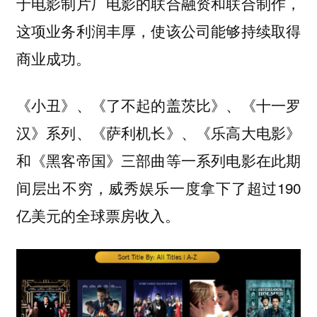
于电影制片厂电影的联合融资和联合制作，
这项业务利润丰厚，使该公司能够持续取得
商业成功。
《小丑》、《了不起的盖茨比》、《十一罗
汉》系列、《萨利机长》、《乐高大电影》
和《黑客帝国》三部曲等一系列电影在此期
间层出不穷，威秀娱乐一度拿下了超过190
亿美元的全球票房收入。