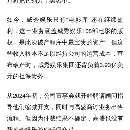
如今，威秀娱乐只有“电影库”还在继续盈
利，这一业务涵盖威秀娱乐108部电影的版
权，是此次破产程序中最宝贵的资产。但这
些收入根本不足以维持公司的运营成本，宣
布破产时，威秀娱乐集团还背负着3.93亿美
元的担保债务。
从2024年初，公司董事会就开始聘请顾问指
导他们缩减开支，同时与高盛商讨业务出售
流程。但因为仲裁结果不确定，高盛也没有
帮威秀娱乐谈成任何交易。