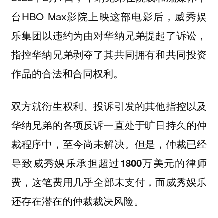
台HBO Max影院上映这部电影后，威秀娱
乐集团以违约为由对华纳兄弟提起了诉讼，
指控华纳兄弟剥夺了其共同拥有和共同投资
作品的合法和合同权利。
双方就衍生权利、投诉引发的其他指控以及
华纳兄弟的各项反诉一直处于旷日持久的仲
裁程序中，至今尚未解决。但是，仲裁已经
导致威秀娱乐承担超过
1800万美元的律师
，这笔费用几乎全部未支付，而威秀娱乐
费
还存在潜在的仲裁裁决风险。