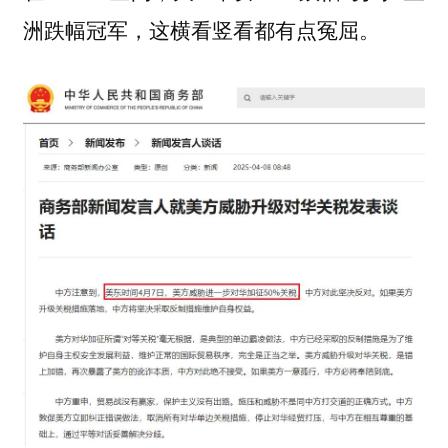
洲跌幅冠军，这横看竖看都有点冤屈。