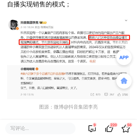
自播实现销售的模式；
图源：微博@抖音集团李亮
流量更多向“中腰部+商家自播”倾斜，实现
9
220
56
写评论...