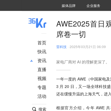
36氪Auto
数字时氪
企业号
未来消费
智能涌现
未来城市
启动Power on
媒体品牌
企业服务
企服点评
36氪出海
36氪研究院
潮生TIDE
36氪企服点评
36Kr研究院
36氪财经
职场bonus
36碳
后浪研究所
36Kr创新咨询
暗涌Waves
硬氪
氪睿研究院
AWE2025首
席卷一切
首页
雷科技
·
2025年03月21日 06:09
快讯
资讯
家电厂商对 AI 的理解更深了。
直播
最新
推荐
创投
财经
视频
一年一度的 AWE（中国家电及
汽车
AI
3 月 20 日，又一场全球科
专题
科技
项目推荐
还在缓慢升温的上海天气，进入
活动
专精特新
安徽
根据官方介绍，今年 AWE 
搜索