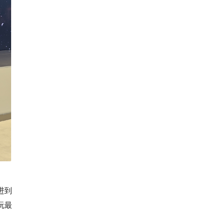
进到
玩最