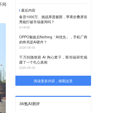
不同
最近内容
备货1000万、挑战厚度极限，苹果折叠屏首
秀能打破市场僵局吗？
4小时前
OPPO魅族后Nothing「AI优先」，手机厂商
的终局是AI硬件？
2026-08-05
千万别随便跟 AI 掏心窝子，斯坦福研究揭
露了一个扎心真相
2026-08-05
阅读更多内容，狠戳这里
36氪AI测评