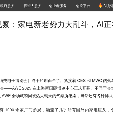
创投发布
项目推荐
核心服务
LP源计划
政府服务
投资人服务
创业者服务
创投平台
AI测
36氪Pro
VClub
VClub投资机构库
创投氪堂
城市之窗
投资机构职位推介
企业入驻
投资人认证
日观察：家电新老势力大乱斗，AI正
消费电子博览会）终于如期而至了。紧接着 CES 和 MWC 的落
技盛会——AWE 2025 在上海新国际博览中心正式开幕。不同于会
 AWE 会场就瞬间被热火朝天的气氛所感染，当然还有各种排队
共有 1000 余家厂商参展，涵盖了几乎所有国外内家电巨头，