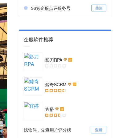
36氪企服点评服务号
关注
企服软件推荐
影刀RPA
评
鲸奇SCRM
评
宜搭
评
找软件，先查用户评分榜
查看