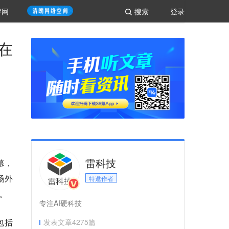
评网
搜索
登录
在
雷科技
幕，
场外
特邀作者
。
专注AI硬科技
包括
发表文章
4275
篇