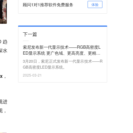
顾问1对1推荐软件免费服务
体验
下一篇
 趋
索尼发布新一代显示技术——RGB高密度L
深水
ED显示系统 更广色域、更高亮度、更精准
控制
3月20日，索尼正式发布新一代显示技术——R
GB高密度LED显示系统。
ax，
2025-03-21
视进
现，