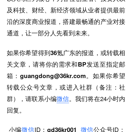
及科技、财经、新经济领域从业者提供最前
沿的深度商业报道，搭建最畅通的产业对接
通道，让一部分人先看到未来。
如果你希望
，或
得到36氪广东的报道
转载相
，请将你的
关文章
需求和BP发送至指定邮
。如果你希望
箱：guangdong@36kr.com
，或
转载公众号文章
进入社群（备注：社
，请联系小编
微信
。我们将在24小时内
群）
回复。
小编
微信
ID
微信
公众号ID
：gd36kr001
：