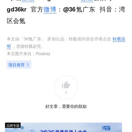
官方
微博
抖音
gd36kr
：@36氪广东
：湾
区会氪
本文由「
36氪广东
」 原创出品，转载或内容合作请点击
转载说
明
，违规转载必究。
本文图片来自：
Pixabay
项目推荐
1
好文章，需要你的鼓励
品牌专题