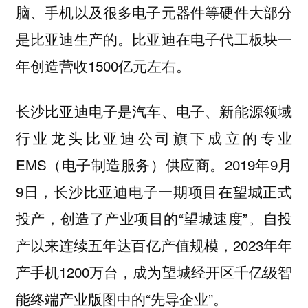
脑、手机以及很多电子元器件等硬件大部分
是比亚迪生产的。比亚迪在电子代工板块一
年创造营收1500亿元左右。
长沙比亚迪电子是汽车、电子、新能源领域
行业龙头比亚迪公司旗下成立的专业
EMS（电子制造服务）供应商。2019年9月
9日，长沙比亚迪电子一期项目在望城正式
投产，创造了产业项目的“望城速度”。自投
产以来连续五年达百亿产值规模，2023年年
产手机1200万台，成为望城经开区千亿级智
能终端产业版图中的“先导企业”。