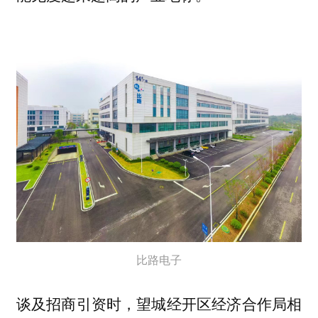
比路电子
谈及招商引资时，望城经开区经济合作局相