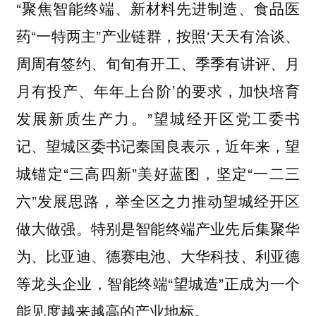
“聚焦智能终端、新材料先进制造、食品医
药“一特两主”产业链群，按照‘天天有洽谈、
周周有签约、旬旬有开工、季季有讲评、月
月有投产、年年上台阶’的要求，加快培育
发展新质生产力。”望城经开区党工委书
记、望城区委书记秦国良表示，近年来，望
城锚定“三高四新”美好蓝图，坚定“一二三
六”发展思路，举全区之力推动望城经开区
做大做强。特别是智能终端产业先后集聚华
为、比亚迪、德赛电池、大华科技、利亚德
等龙头企业，智能终端“望城造”正成为一个
能见度越来越高的产业地标。