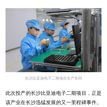
长沙比亚迪电子二期项目生产车间
此次投产的长沙比亚迪电子二期项目，正是
该产业在长沙迅猛发展的又一里程碑事件。