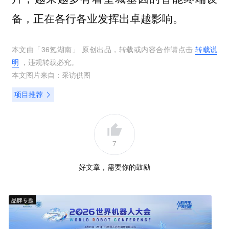
备，正在各行各业发挥出卓越影响。
本文由「
36氪湖南
」 原创出品，转载或内容合作请点击
转载说
明
，违规转载必究。
本文图片来自：
采访供图
项目推荐
7
好文章，需要你的鼓励
品牌专题