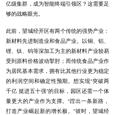
亿级集群，成为智能终端引领区？这需要足
够的战略眼光。
此前，望城经开区有两个传统的强势产业：
新材料先进制造业和食品产业。以铜、铝、
锂、钛、钨等深加工为主的新材料产业较易
受到原料价格波动掣肘；而传统食品产业作
为居民基本需求，拥有比其他行业更为稳定
的利润空间和确定性预期。想实现“突破两
千亿 挺进五十强”的目标，园区还需一个体
量更大的产业作为支撑。“蹚出一条新路，
打造产业崛起新的增长极。”彼时，望城经