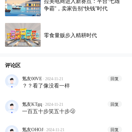
拉美电商进入新赛点：平台“七雄
争霸”，卖家告别“快钱”时代
零食量贩步入精耕时代
评论区
·
回复
氪友00VE
2024-11-21
？？看了像没看一样
·
回复
氪友KTgq
2024-11-21
一百五十步笑五十步🫢
·
回复
氪友OHOJ
2024-11-21