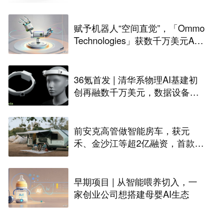
印公司完成Pre-A轮融资
赋予机器人“空间直觉”，「Ommo
Technologies」获数千万美元A轮
融资｜36氪首发
36氪首发 | 清华系物理AI基建初
创再融数千万美元，数据设备进
入全球化规模交付
前安克高管做智能房车，获元
禾、金沙江等超2亿融资，首款产
品2027年初量产｜硬氪首发
早期项目 | 从智能喂养切入，一
家创业公司想搭建母婴AI生态