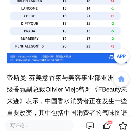
帝斯曼-芬美意香氛与美容事业部亚洲区高
级香氛副总裁Olivier Viejo曾对《FBeauty未
来迹》表示，中国香水消费者正在发生一些
重要改变，其中包括中国消费者的气味图谱
22
逐渐扩大，同时，中国消费者会在不同的场
写评论...