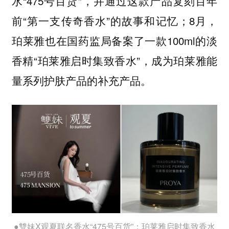
水“475号百货”，并通过这款产品复刻百年
前“第一支传奇香水”的故事和记忆；8月，
珀莱雅也在国药监局备案了一款100ml的淡
香精“珀莱雅启时集致香水”，成为珀莱雅能
量系列护肤产品的补充产品。
●雙妹X观夏联名香水“475号百货”；珀莱雅启时集致香水