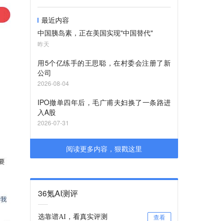
最近内容
中国胰岛素，正在美国实现"中国替代"
昨天
用5个亿练手的王思聪，在村委会注册了新
公司
2026-08-04
IPO撤单四年后，毛广甫夫妇换了一条路进
入A股
2026-07-31
阅读更多内容，狠戳这里
36氪AI测评
选靠谱AI，看真实评测
查看