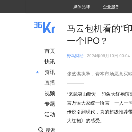
36氪Auto
数字时氪
企业号
未来消费
智能涌现
未来城市
启动Power on
媒体品牌
企业服务
企服点评
36氪出海
36氪研究院
潮生TIDE
36氪企服点评
36Kr研究院
36氪财经
职场bonus
36碳
后浪研究所
36Kr创新咨询
暗涌Waves
硬氪
氪睿研究院
马云包机看的“
一个IPO？
首页
野马财经
·
2024年09月10日 00:04
快讯
资讯
张艺谋执导，资本市场愿意买
直播
最新
推荐
创投
财经
视频
“来武夷山听劝，印象大红袍演
汽车
AI
言万语大家统一语言，一人一句
专题
科技
项目推荐
传说引到现代，真的超级推荐带
活动
专精特新
安徽
大红袍》的感受。
搜索