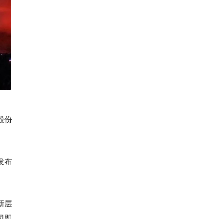
股份
发布
新层
司即