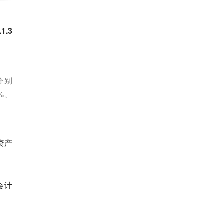
.3
分别
%、
资产
会计