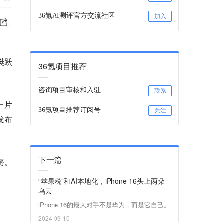
36氪AI测评官方交流社区
加入
樊跃
36氪项目推荐
咨询项目审核和入驻
联系
一片
36氪项目推荐订阅号
关注
发布
下一篇
资。
“苹果税”和AI本地化，iPhone 16头上两朵
乌云
iPhone 16的最大对手不是华为，而是它自己。
2024-09-10