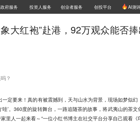
创投发布
项目推荐
核心服务
LP源计划
政府服务
投资人服务
创业者服务
创投平台
AI测
36氪Pro
VClub
VClub投资机构库
创投氪堂
城市之窗
投资机构职位推介
企业入驻
投资人认证
印象大红袍”赴港，92万观众能否捧
账吗？
出一定要来！真的有被震撼到，天与山水为背景，现场如梦似幻
‘哇’。360度的旋转舞台，一路追随茶的故事，将武夷山的茶文
家里人一起来看～”一位小红书博主在社交平台分享自己观看《