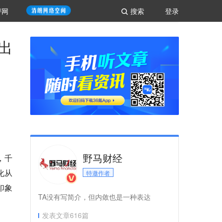
评网
搜索
登录
出
野马财经
，千
化从
特邀作者
印象
TA没有写简介，但内敛也是一种表达
发表文章
616
篇