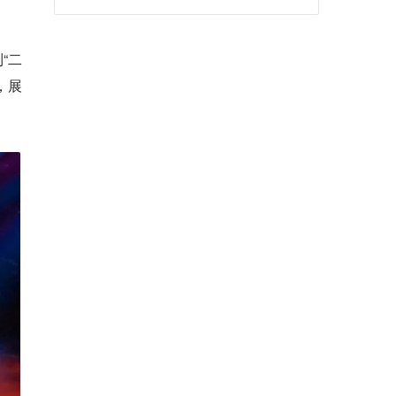
“二
，展