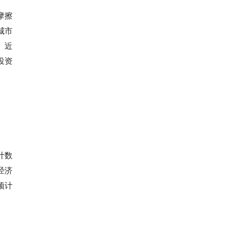
摩擦
城市
。近
人投资
计数
经济
预计