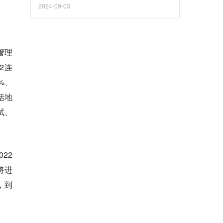
2024-09-03
管理
2连
%、
括地
试、
22
将进
，到