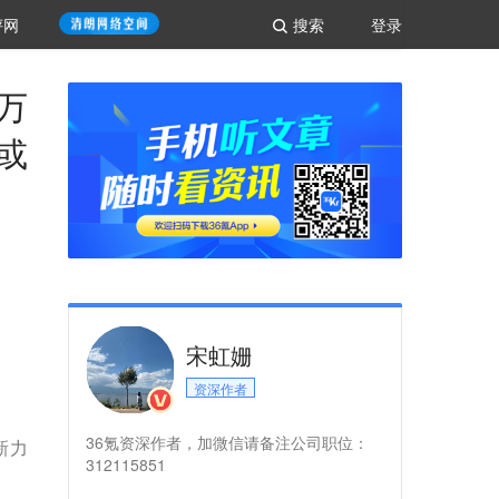
评网
搜索
登录
万
或
宋虹姗
资深作者
36氪资深作者，加微信请备注公司职位：
新力
312115851