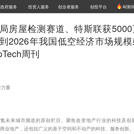
创投发布
项目推荐
核心服务
LP源计划
政府服务
投资人服务
创业者服务
创投平台
AI测
36氪Pro
VClub
VClub投资机构库
创投氪堂
城市之窗
投资机构职位推介
企业入驻
投资人认证
局房屋检测赛道、特斯联获5000
到2026年我国低空经济市场规模
pTech周刊
新力量
》 是36氪未来城市频道的原创栏目。聚焦改变地产行业的科技及创
商业地产，还包括广义的基于空间和不动产的科技、服务创新。