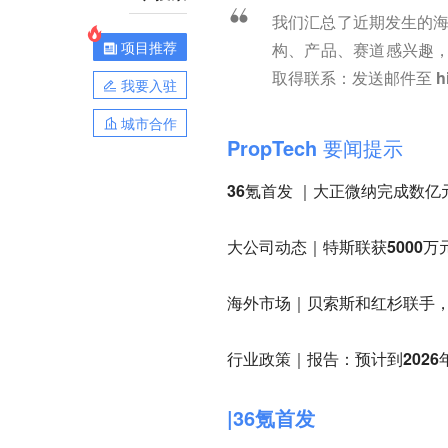
我们汇总了近期发生的海
项目推荐
构、产品、赛道感兴趣
取得联系：发送邮件至
h
我要入驻
城市合作
PropTech
要闻提示
36氪首发 ｜大正微纳完成数亿
大公司动态｜特斯联获5000万
海外市场｜贝索斯和红杉联手
行业政策｜报告：预计到202
|36氪首发