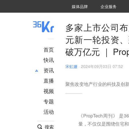
36氪Auto
数字时氪
企业号
未来消费
智能涌现
未来城市
启动Power on
媒体品牌
企业服务
企服点评
36氪出海
36氪研究院
潮生TIDE
36氪企服点评
36Kr研究院
36氪财经
职场bonus
36碳
后浪研究所
36Kr创新咨询
暗涌Waves
硬氪
氪睿研究院
多家上市公司布
元新一轮投资、
破万亿元 ｜ Pro
首页
快讯
宋虹姗
·
2024年09月03日 07:52
资讯
直播
最新
推荐
聚焦改变地产行业的科技及创
创投
财经
视频
汽车
AI
专题
科技
项目推荐
活动
专精特新
安徽
《PropTech周刊
量，不仅仅是围绕住宅和
搜索