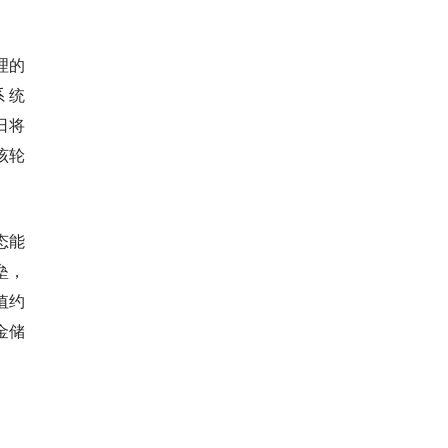
理的
系统
近日将
该轮
态能
垒，
值约
金储