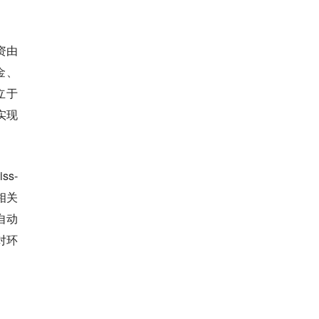
资由
基金、
创立于
实现
s-
相关
自动
对环