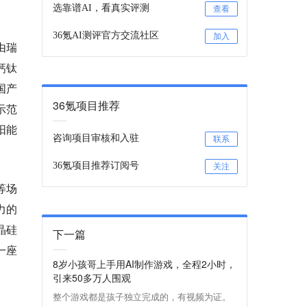
选靠谱AI，看真实评测
查看
36氪AI测评官方交流社区
加入
由瑞
钙钛
国产
36氪项目推荐
示范
阳能
咨询项目审核和入驻
联系
36氪项目推荐订阅号
关注
等场
力的
晶硅
下一篇
一座
8岁小孩哥上手用AI制作游戏，全程2小时，
引来50多万人围观
整个游戏都是孩子独立完成的，有视频为证。