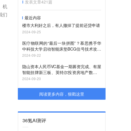
发表文章
421
篇
、机
我们
最近内容
楼市大利好之后，有人撤掉了提前还贷申请
2024-09-25
医疗物联网的“最后一块拼图”？慕思携手华
中科技大学启动智能床垫BCG信号技术攻关
项目
2024-09-22
隐山资本人民币VC基金一期募资完成、有屋
智能挂牌新三板、英特尔投资房地产数据智
能分析平台Cherre ｜ PropTech周刊
2024-09-20
阅读更多内容，狠戳这里
36氪AI测评