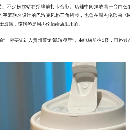
不足。不少粉丝站在招牌前打卡合影。店铺中间摆放着一台白色
宇豪联名设计的巴洛克风格三角钢琴，也曾在周杰伦歌曲《Mi
情人士透露，该钢琴是周杰伦借给店里用的。
前”，需要先进入贵州菜馆“凯珍餐厅”，由电梯前往3楼，再路过