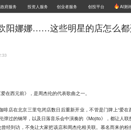
创投发布
项目推荐
核心服务
LP源计划
政府服务
投资人服务
创业者服务
创投平台
AI测
36氪Pro
VClub
VClub投资机构库
创投氪堂
城市之窗
投资机构职位推介
企业入驻
投资人认证
欧阳娜娜……这些明星的店怎么都
:33
《爱在西元前》，是周杰伦的代表歌曲之一。
”的咖啡店在北京三里屯闭店数日后重新开业，不管是门牌上“爱在
杰伦弹过的钢琴，以及日落音乐会中演奏的《Mojito》，都让人联
伦曾经到访，不免让大家把该店和周杰伦相关联。慕名而来的粉