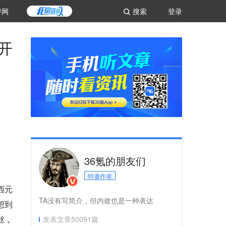
评网
搜索
登录
开
36氪的朋友们
特邀作者
西元
TA没有写简介，但内敛也是一种表达
想到
丝，
发表文章
50091
篇