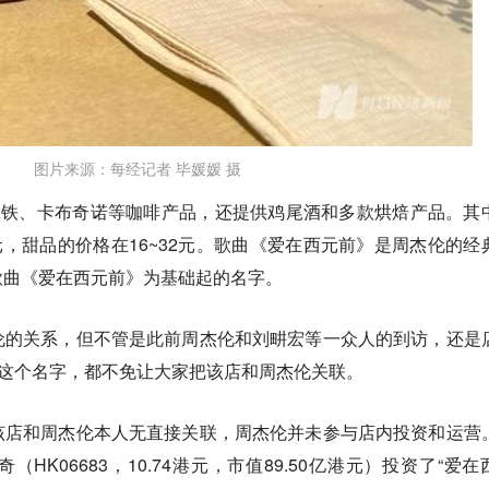
图片来源：每经记者 毕媛媛 摄
拿铁、卡布奇诺等咖啡产品，还提供鸡尾酒和多款烘焙产品。其
8元，甜品的价格在16~32元。歌曲《爱在西元前》是周杰伦的经
歌曲《爱在西元前》为基础起的名字。
伦的关系，但不管是此前周杰伦和刘畊宏等一众人的到访，还是
”这个名字，都不免让大家把该店和周杰伦关联。
该店和周杰伦本人无直接关联，周杰伦并未参与店内投资和运营
HK06683，10.74港元，市值89.50亿港元）投资了“爱在