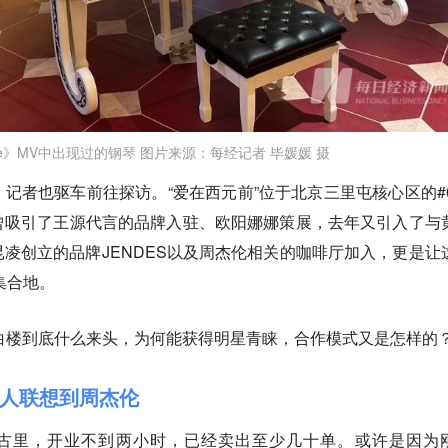
Mine》MV中出现过的钢琴 图片来源：每经记者 毕媛媛 摄
记者也驱车前往探访。“爱在西元前”位于北京三里屯核心区的#0
曾吸引了王源代言的品牌入驻、欧阳娜娜策展，去年又引入了与
凌创立的品牌JENDES以及周杰伦相关的咖啡厅加入，更是让
集合地。
4小白楼到底什么来头，为何能获得明星青睐，合作模式又是怎样的
让人联想到周杰伦
太古里，开业不到两小时，已经卖出至少几十单。或许是因为