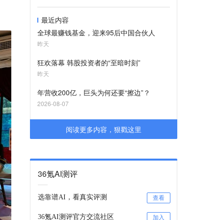
最近内容
全球最赚钱基金，迎来95后中国合伙人
昨天
狂欢落幕 韩股投资者的“至暗时刻”
昨天
年营收200亿，巨头为何还要“擦边”？
2026-08-07
阅读更多内容，狠戳这里
36氪AI测评
选靠谱AI，看真实评测
查看
36氪AI测评官方交流社区
加入