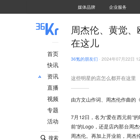
36氪Auto
数字时氪
企业号
未来消费
智能涌现
未来城市
启动Power on
媒体品牌
企业服务
企服点评
36氪出海
36氪研究院
潮生TIDE
36氪企服点评
36Kr研究院
36氪财经
职场bonus
36碳
后浪研究所
36Kr创新咨询
暗涌Waves
硬氪
氪睿研究院
周杰伦、黄觉、
在这儿
首页
36氪的朋友们
·
2024年07月22日 12
快讯
资讯
这些明星的店怎么都开在这里
直播
最新
推荐
创投
财经
视频
由方文山作词、周杰伦作曲的
汽车
AI
专题
科技
项目推荐
7月12日，名为“爱在西元前
活动
专精特新
安徽
前”的Logo，还是店内那台周
周杰伦。再加上开业前，周杰
搜索