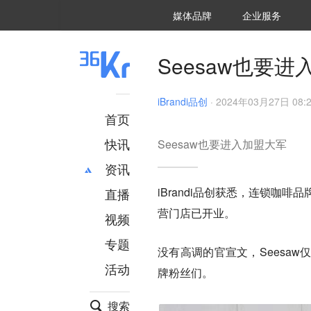
36氪Auto
数字时氪
企业号
未来消费
智能涌现
未来城市
启动Power on
媒体品牌
企业服务
企服点评
36氪出海
36氪研究院
潮生TIDE
36氪企服点评
36Kr研究院
36氪财经
职场bonus
36碳
后浪研究所
36Kr创新咨询
暗涌Waves
硬氪
氪睿研究院
Seesaw也要
iBrandi品创
·
2024年03月27日 08:
首页
快讯
Seesaw也要进入加盟大军
资讯
iBrandi品创获悉，连锁咖
直播
最新
推荐
营门店已开业。
创投
财经
视频
汽车
AI
专题
没有高调的官宣文，Seesa
科技
项目推荐
活动
专精特新
安徽
牌粉丝们。
搜索