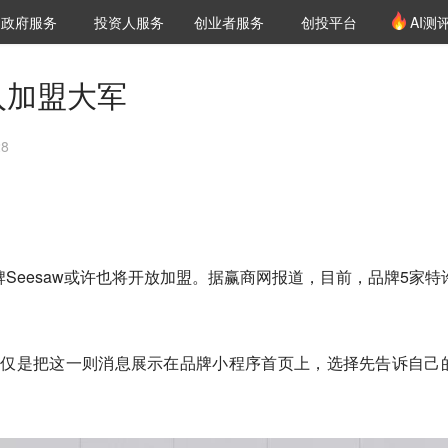
创投发布
项目推荐
核心服务
LP源计划
政府服务
投资人服务
创业者服务
创投平台
AI测
36氪Pro
VClub
VClub投资机构库
创投氪堂
城市之窗
投资机构职位推介
企业入驻
投资人认证
进入加盟大军
28
啡品牌Seesaw或许也将开放加盟。据赢商网报道，目前，品牌5家特
w仅仅是把这一则消息展示在品牌小程序首页上，选择先告诉自己