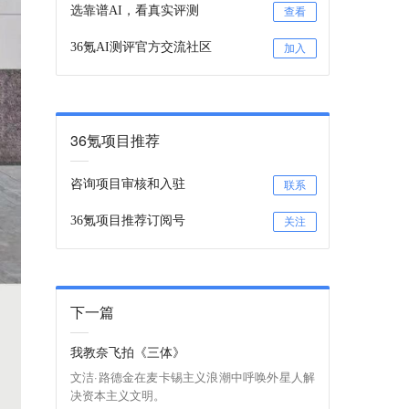
选靠谱AI，看真实评测
查看
36氪AI测评官方交流社区
加入
36氪项目推荐
咨询项目审核和入驻
联系
36氪项目推荐订阅号
关注
下一篇
我教奈飞拍《三体》
文洁·路德金在麦卡锡主义浪潮中呼唤外星人解
决资本主义文明。