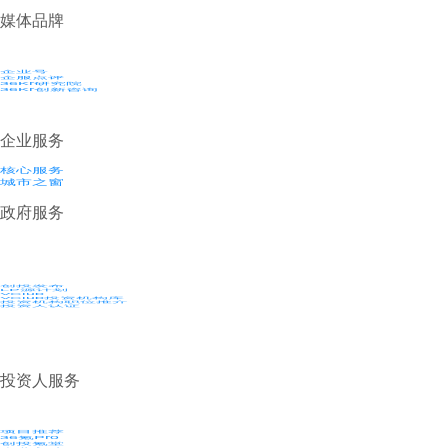
媒体品牌
企业号
企服点评
36Kr研究院
36Kr创新咨询
企业服务
核心服务
城市之窗
政府服务
创投发布
LP源计划
VClub
VClub投资机构库
投资机构职位推介
投资人认证
投资人服务
项目推荐
36氪Pro
创投氪堂