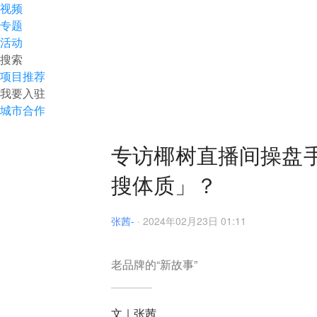
视频
专题
活动
搜索
项目推荐
我要入驻
城市合作
专访椰树直播间操盘
搜体质」？
张茜-
·
2024年02月23日 01:11
老品牌的“新故事”
文｜张茜