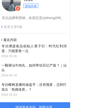
新锐作者
关注品牌和营销，欢迎交流/yisheng299_
发表文章
9
篇
最近内容
专访潮迹食品创始人黄子衍：时代红利消
退，只能更卷一点
2024-03-26
一颗潮汕牛肉丸，如何带动百亿产值？｜汕
头
2024-03-18
专访椰树直播间操盘手：没有预算，怎样打
造出「热搜体质」？
2024-02-23
阅读更多内容，狠戳这里