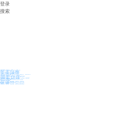
登录
搜索
36氪Auto
数字时氪
未来消费
智能涌现
未来城市
启动Power on
36氪出海
36氪研究院
潮生TIDE
36氪企服点评
36氪财经
职场bonus
36碳
后浪研究所
暗涌Waves
硬氪
氪睿研究院