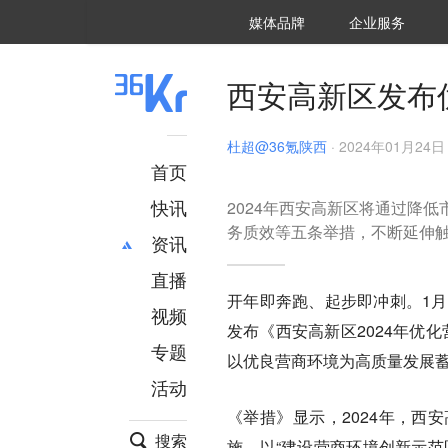
36氪Auto
数字时氪
企业号
未来消费
智能涌现
未来城市
启动Power on
媒体品牌
企业服务
企服点评
36氪出海
36氪研究院
潮生TIDE
36氪企服点评
36Kr研究院
36氪财经
职场bonus
36碳
后浪研究所
36Kr创新咨询
暗涌Waves
硬氪
氪睿研究院
西安高新区发布
杜超@36氪陕西
·
2024年01月24日 
首页
快讯
2024年西安高新区将通过降
务质效等五条举措，不断延伸
资讯
直播
最新
推荐
开年即奔跑、起步即冲刺。1月
创投
财经
视频
发布《西安高新区2024年优化
汽车
AI
专题
以优良营商环境为高质量发展
科技
项目推荐
活动
专精特新
安徽
《举措》显示，2024年，西
搜索
施，以“建设营商环境创新示范