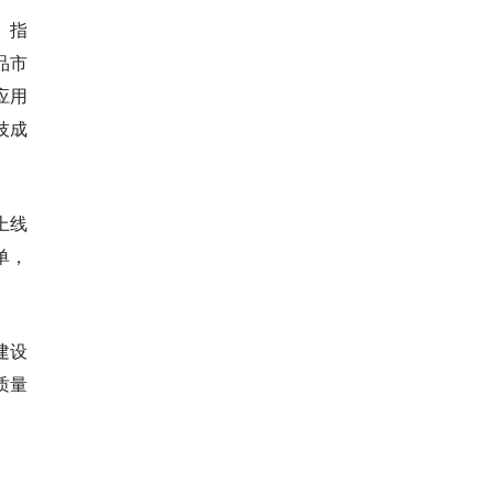
》指
品市
应用
技成
上线
单，
建设
质量