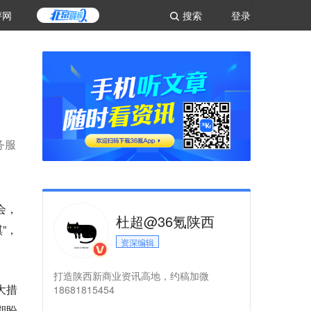
评网
搜索
登录
务服
会，
杜超@36氪陕西
”，
资深编辑
打造陕西新商业资讯高地，约稿加微
大措
18681815454
期盼