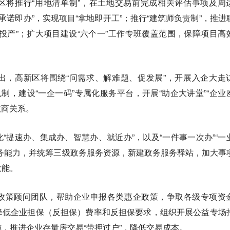
区将推行“用地清单制”，在土地交易前完成相关评估事项及周
”“承诺即办”，实现项目“拿地即开工”；推行“建筑师负责制”，推进
投产”；扩大项目建设“六个一”工作专班覆盖范围，保障项目高
出，高新区将围绕“问需求、解难题、促发展”，开展入企大走
机制，建设“一企一码”专属化服务平台，开展“助企大讲堂”“企业
政商关系。
“提速办、集成办、智慧办、就近办”，以及“一件事一次办”“一
务能力，并统筹三级政务服务资源，新建政务服务驿站，加大事
效能。
政策顾问团队，帮助企业申报各类惠企政策，争取各级专项资
降低企业担保（反担保）费率和反担保要求，组织开展公益专场
，推进企业存量房交易“带押过户”，降低交易成本。