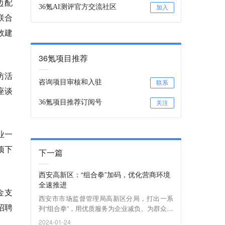
边配
36氪AI测评官方交流社区
加入
联合
效建
36氪项目推荐
访活
咨询项目审核和入驻
联系
座谈
36氪项目推荐订阅号
关注
业一
项下
下一篇
西安高新区：“组合拳”加码，优化营商环境
全速推进
金支
西安市市场监督管理局高新区分局，打出一系
招聘
列“组合拳”，用优质服务为企业减负、为群众解
忧。
2024-01-24