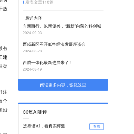
发表文章
118
篇
开放
最近内容
向新而行、以新促兴，“新新”向荣的科创城
2024-09-03
西咸新区召开低空经济发展座谈会
最有
2024-08-28
工建
西咸一体化最新进展来了！
展渠
2024-08-19
阅读更多内容，狠戳这里
群注
留个
续沿
36氪AI测评
选靠谱AI，看真实评测
查看