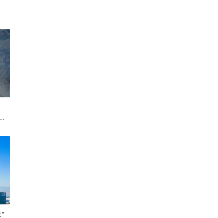
融
树科
”