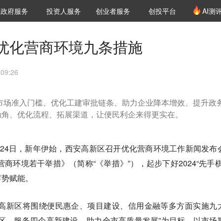
创投发布
项目推荐
核心服务
LP源计划
政府服务
投资人服务
创业者服务
创投平台
AI测
36氪Pro
VClub
VClub投资机构库
创投氪堂
城市之窗
投资机构职位推介
企业入驻
投资人认证
优化营商环境九条措施
09:26
低市场准入门槛、优化工建审批链条、助力企业降本增效、提升政
触角、优化流程、拓展渠道，让便民利企来得更实在。
24日，新年伊始，西安高新区召开优化营商环境工作新闻发布
营商环境若干举措》（简称“《举措》”），起步下好2024“先手棋
蓄势赋能。
安高新区将围绕便民惠企、项目建设、信用金融等多方面实施九
区、服务四个高新建设、助力全市高质量发展”为目标，以市场