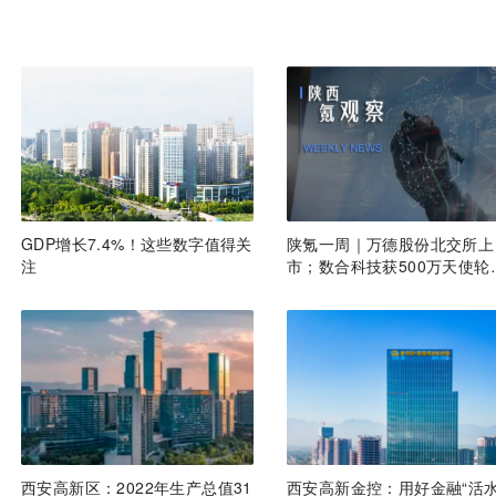
GDP增长7.4%！这些数字值得关
陕氪一周｜万德股份北交所上
注
市；数合科技获500万天使轮
资；西安市启动“秦创原梧桐
转行动”......
西安高新区：2022年生产总值31
西安高新金控：用好金融“活水