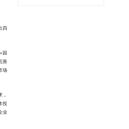
出四
+园
完善
市场
求，
本投
企业