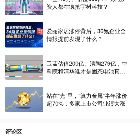
资人都在疯抢宇树科技？
爱丽家居涨停背后，36氪企业全
情报提前发现了什么？
卫蓝估值200亿、清陶279亿，中
科院和清华谁才是固态电池真正
的底牌
站在“光”里，“算力金属”半年涨价
超70%，多家上市公司业绩大涨
评论区