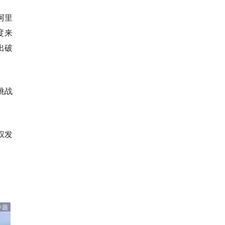
阿里
度来
出破
挑战
权发
专题