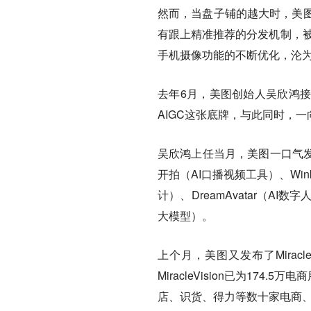
然而，当盘子铺的越大时，美图
有跟上精准推荐的分发机制，被
手机摄像功能的不断优化，沦
去年6月，美图创始人吴欣鸿
AIGC这张底牌，与此同时，
吴欣鸿上任当月，美图一口气发
开拍（AI口播视频工具）、Win
计）、DreamAvatar（AI数字
大模型）。
上个月，美图又发布了Miracl
MiracleVision已为17
店、识货、得力等数十家电商