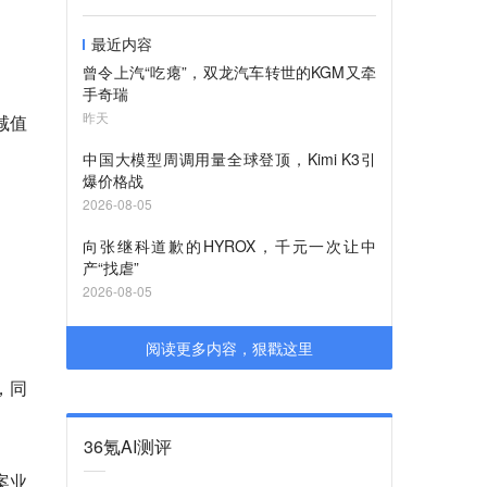
最近内容
曾令上汽“吃瘪”，双龙汽车转世的KGM又牵
手奇瑞
昨天
减值
中国大模型周调用量全球登顶，Kimi K3引
爆价格战
2026-08-05
向张继科道歉的HYROX，千元一次让中
产“找虐”
2026-08-05
阅读更多内容，狠戳这里
，同
36氪AI测评
案业