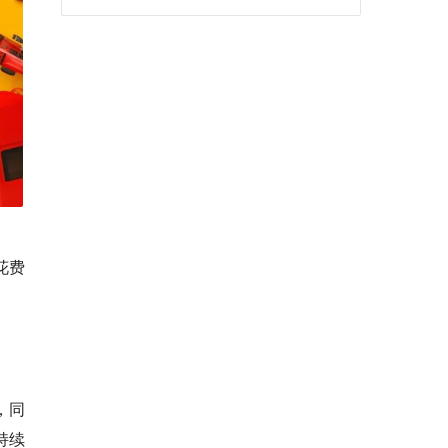
花费
，同
持续