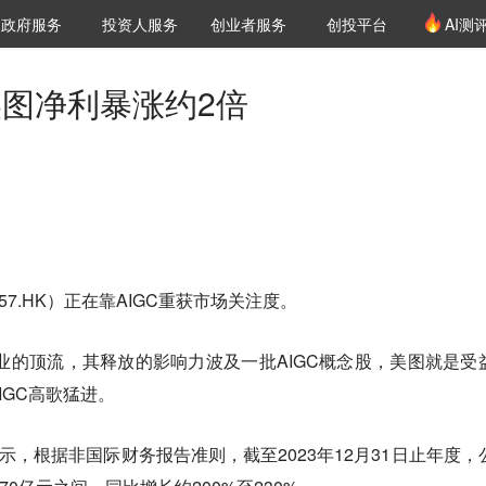
创投发布
项目推荐
核心服务
LP源计划
政府服务
投资人服务
创业者服务
创投平台
AI测
36氪Pro
VClub
VClub投资机构库
创投氪堂
城市之窗
投资机构职位推介
企业入驻
投资人认证
美图净利暴涨约2倍
7.HK）正在靠AIGC重获市场关注度。
行业的顶流，其释放的影响力波及一批AIGC概念股，美图就是受
IGC高歌猛进。
示，根据非国际财务报告准则，截至2023年12月31日止年度，