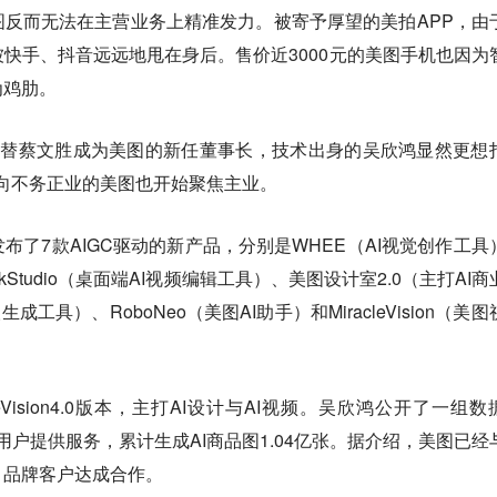
反而无法在主营业务上精准发力。被寄予厚望的美拍APP，由
快手、抖音远远地甩在身后。售价近3000元的美图手机也因为
为鸡肋。
接替蔡文胜成为美图的新任董事长，技术出身的吴欣鸿显然更想
一向不务正业的美图也开始聚焦主业。
布了7款AIGC驱动的新产品，分别是WHEE（AI视觉创作工具
kStudio（桌面端AI视频编辑工具）、美图设计室2.0（主打AI商
人生成工具）、RoboNeo（美图AI助手）和MiracleVision（美
eVision4.0版本，主打AI设计与AI视频。吴欣鸿公开了一组数
4.5万电商用户提供服务，累计生成AI商品图1.04亿张。据介绍，美图已
、品牌客户达成合作。