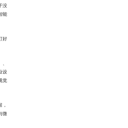
于没
智能
打好
）、
业设
图视觉
据，
经与微