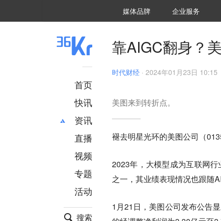
36氪Auto
数字时氪
企业号
未来消费
智能涌现
未来城市
启动Power on
媒体品牌
企业服务
企服点评
36氪出海
36氪研究院
潮生TIDE
36氪企服点评
36Kr研究院
36氪财经
职场bonus
36碳
后浪研究所
36Kr创新咨询
暗涌Waves
硬氪
氪睿研究院
靠AIGC翻身？
时代财经
·
2024年01月23日 10:15
首页
快讯
美图来到转折点。
资讯
褪去明星光环的美图公司（0135
直播
最新
推荐
创投
财经
视频
2023年，大模型成为互联网
汽车
AI
专题
之一，其业绩表现情况也跟随A
科技
项目推荐
活动
专精特新
安徽
1月21日，美图公司发布公告显
搜索