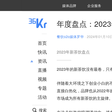
36氪Auto
数字时氪
企业号
未来消费
智能涌现
未来城市
启动Power on
媒体品牌
企业服务
企服点评
36氪出海
36氪研究院
潮生TIDE
36氪企服点评
36Kr研究院
36氪财经
职场bonus
36碳
后浪研究所
36Kr创新咨询
暗涌Waves
硬氪
氪睿研究院
年度盘点：202
餐饮o2o媒体罗华
·
2024年01月10日
首页
快讯
2023年新茶饮盘点
资讯
2023年的新茶饮没有最卷，只
直播
最新
推荐
创投
财经
视频
伴随着大环境之下创业小白的
汽车
AI
专题
直接白热化，品牌也从2022
科技
项目推荐
活动
专精特新
安徽
市场成为所有新茶饮的主旋律
搜索