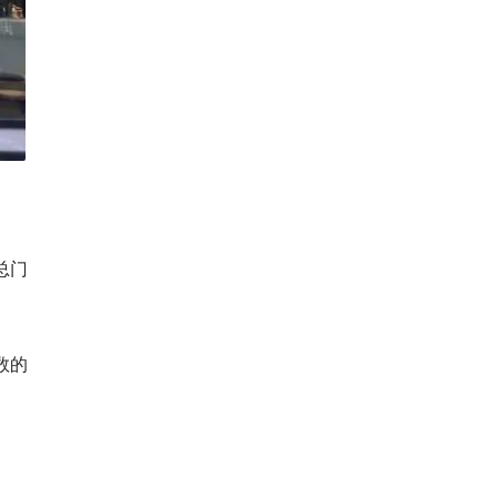
总门
数的