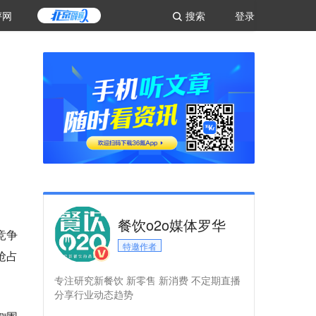
评网
搜索
登录
餐饮o2o媒体罗华
竞争
特邀作者
抢占
专注研究新餐饮 新零售 新消费 不定期直播
分享行业动态趋势