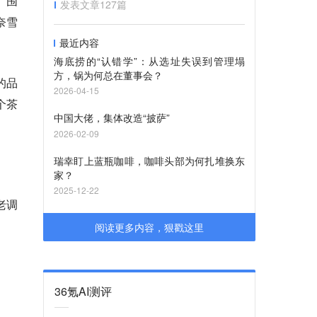
“围
发表文章
127
篇
奈雪
最近内容
海底捞的“认错学”：从选址失误到管理塌
方，锅为何总在董事会？
的品
2026-04-15
个茶
中国大佬，集体改造“披萨”
2026-02-09
瑞幸盯上蓝瓶咖啡，咖啡头部为何扎堆换东
家？
2025-12-22
老调
。
阅读更多内容，狠戳这里
36氪AI测评