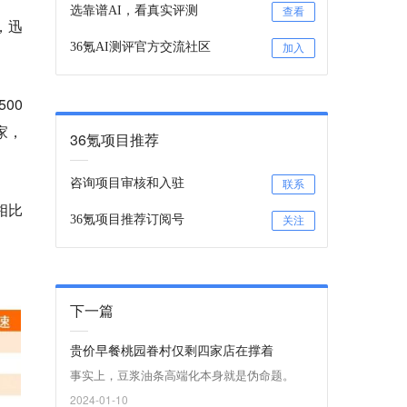
选靠谱AI，看真实评测
查看
，迅
36氪AI测评官方交流社区
加入
00
家，
36氪项目推荐
咨询项目审核和入驻
联系
相比
36氪项目推荐订阅号
关注
下一篇
贵价早餐桃园眷村仅剩四家店在撑着
事实上，豆浆油条高端化本身就是伪命题。
2024-01-10