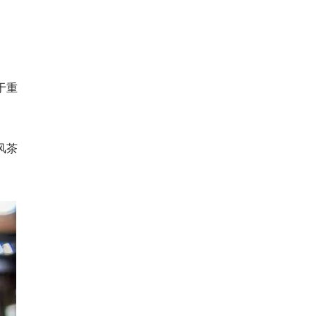
于重
风茶