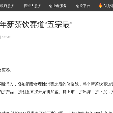
创投发布
项目推荐
核心服务
LP源计划
政府服务
投资人服务
创业者服务
创投平台
AI测
36氪Pro
VClub
VClub投资机构库
创投氪堂
城市之窗
投资机构职位推介
企业入驻
投资人认证
3年新茶饮赛道“五宗最”
 23:43
有更卷。
不断涌入，叠加消费者理性消费之后的价格战，整个新茶饮赛道
年的拼产品、拼创意直接开始拼加盟、拼上市、拼出海，拼下沉，
。