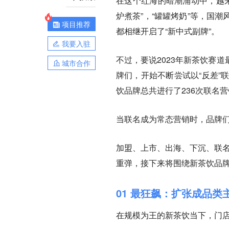
在这个红海的暗潮涌动中，越来
炉煮茶”，“罐罐烤奶”等，国
项目推荐
都相继开启了“新中式副牌”。
我要入驻
不过，要说2023年新茶饮赛
城市合作
牌们，开始不断尝试以“反差”
饮品牌总共进行了236次联名
当联名成为常态营销时，品牌
加盟、上市、出海、下沉、联名.
重弹，接下来将围绕新茶饮品牌
01 最狂飙：扩张成品
在规模为王的新茶饮当下，
门