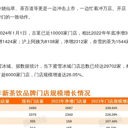
亦烧仙草、茶百道等更是一边冲击上市，一边忙着冲万店。
开店
牌们的一致动作。
4年1月1日，古茗已近10000家门店，相比2022年年底净增35
1424家；沪上阿姨为8108家，净增2312家，奈雪的茶为1544
雪冰城。
据数据统计，当下蜜雪冰城门店总数已经达29702家，
了超6000家门店，门店规模增速达26.05%。