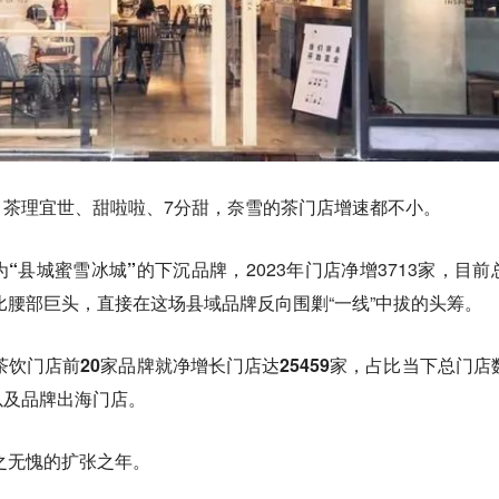
、茶理宜世、甜啦啦、7分甜，奈雪的茶门店增速都不小。
为
“县城蜜雪冰城”
的下沉品牌，2023年门店净增3713家，目前
比腰部巨头
，直接在这场县域品牌反向围剿“一线”中拔的头筹。
新茶饮门店前20家品牌就净增长门店达25459家，占比当下总门店
以及品牌出海门店。
当之无愧的扩张之年。