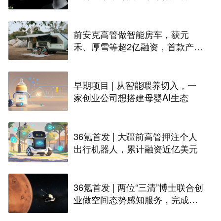
入全球化规模交付
前安克高管做智能房车，获元
禾、厚雪等超2亿融资，首款产品
2027年初量产｜硬氪首发
早期项目 | 从智能喂养切入，一
家创业公司想搭建母婴AI生态
36氪首发 | 大疆前高管押注个人
出行机器人，累计融资近亿美元
36氪首发 | 两位“三清”博士联合创
业做空间态势感知服务，完成数
千万天使+轮融资