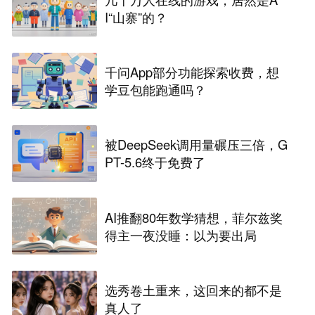
I“山寨”的？
千问App部分功能探索收费，想
学豆包能跑通吗？
被DeepSeek调用量碾压三倍，G
PT-5.6终于免费了
AI推翻80年数学猜想，菲尔兹奖
得主一夜没睡：以为要出局
选秀卷土重来，这回来的都不是
真人了