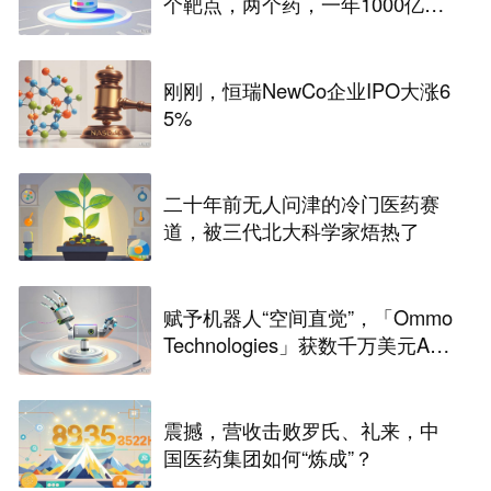
个靶点，两个药，一年1000亿美
元营收
刚刚，恒瑞NewCo企业IPO大涨6
5%
二十年前无人问津的冷门医药赛
道，被三代北大科学家焐热了
赋予机器人“空间直觉”，「Ommo
Technologies」获数千万美元A轮
融资｜36氪首发
震撼，营收击败罗氏、礼来，中
国医药集团如何“炼成”？