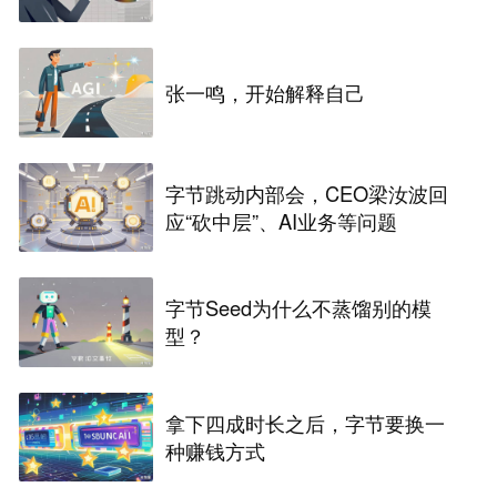
张一鸣，开始解释自己
字节跳动内部会，CEO梁汝波回
应“砍中层”、AI业务等问题
字节Seed为什么不蒸馏别的模
型？
拿下四成时长之后，字节要换一
种赚钱方式