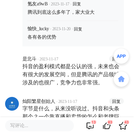
·
·
回复
氪友a9wB
2023-11-17
腾讯到底这么多年了，家大业大
·
·
回复
愉快_lucky
2023-11-20
各有各的优势
·
回复
是北斗
2023-11-17
抖音的盈利模式都是公认的强，未来也会
有很大的发展空间，但是腾讯的产品领域
涉及的也很广，竞争力也非常强。
·
回复
灿阳繁星创始人
2023-11-17
字节是什么，从来没听说过。抖音和头条
那个？一个靠直播和卖货的怎么和老牌巨
13
83
43
头们比，论钱和资源，腾讯阿里哪个底蕴
写评论...
不比他强。再者说，字节跳动版图越大，