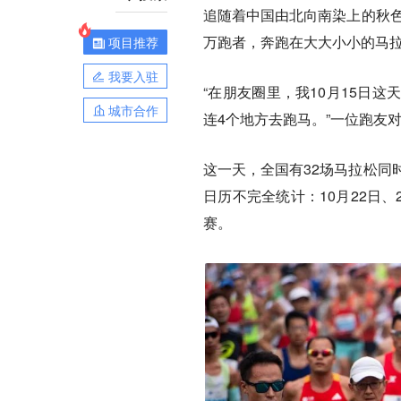
追随着中国由北向南染上的秋色
万跑者，奔跑在大大小小的马
项目推荐
我要入驻
“在朋友圈里，我10月15日
城市合作
连4个地方去跑马。”一位跑友
这一天，全国有32场马拉松同
日历不完全统计：10月22日、2
赛。