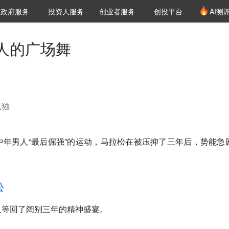
创投发布
项目推荐
核心服务
LP源计划
政府服务
投资人服务
创业者服务
创投平台
AI测
36氪Pro
VClub
VClub投资机构库
创投氪堂
城市之窗
投资机构职位推介
企业入驻
投资人认证
人的广场舞
孤独
年男人“最后倔强”的运动，马拉松在被压抑了三年后，势能急
松
人等回了阔别三年的精神盛宴。