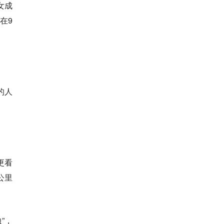
女成
在9
的人
更看
公里
”，