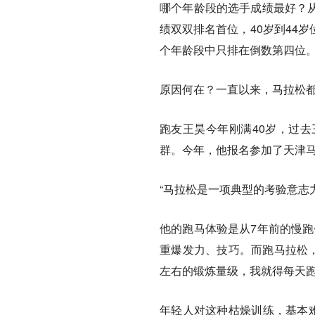
哪个年龄段的选手成绩最好？从
绩双双排名首位，40岁到44岁
个年龄段中只排在倒数第四位
原因何在？一直以来，马拉松都
跑友王昊今年刚满40岁，过
群。今年，他报名参加了天津马
“马拉松是一项典型的考验意志
他的跑马体验是从7年前的慢跑
重爆发力、技巧。而跑⻢拉松，
左右的锻炼量级，我就得每天跑
年轻人对这种枯燥训练，基本难