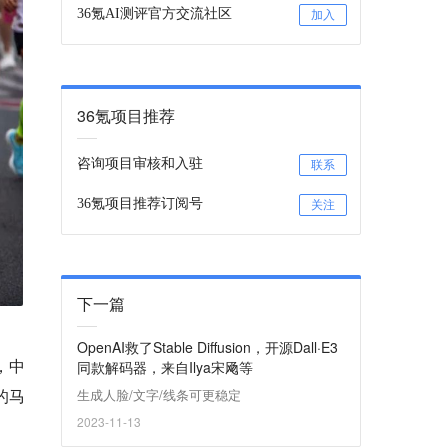
36氪AI测评官方交流社区
加入
36氪项目推荐
咨询项目审核和入驻
联系
36氪项目推荐订阅号
关注
下一篇
OpenAI救了Stable Diffusion，开源Dall·E3
，中
同款解码器，来自Ilya宋飏等
的马
生成人脸/文字/线条可更稳定
2023-11-13