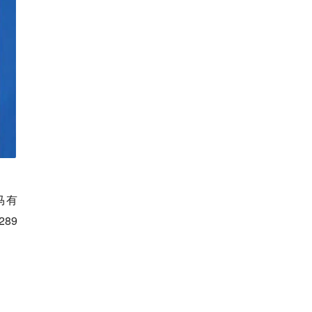
马有
89