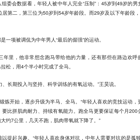
组委会数据看，年轻人被中年人完全“压制”：45岁到49岁的男
位居第二，第三位为50岁到54岁年龄段。而29岁及以下年龄段，
。
是一项被调侃为中年男人“最后的倔强”的运动。
去三年里，他非常想念跑马带给他的力量，还有那些在路边欢呼
拉松，用4个半小时完成了全马。
力、长期投入与坚持、科学训练的有氧运动。”王昊说。
锻炼开始，逐步升级为半马、全马。“年轻人喜欢的竞技运动，
要比拼肌肉耐力、持续有氧能力。跑全马更要保证每个月200
大约7公里，几天不跑，肌肉带氧就下降了。”
以提起兴趣。“年轻人喜欢身体对抗，中年人需要对抗的是孤独