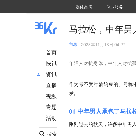
36氪Auto
数字时氪
企业号
未来消费
智能涌现
未来城市
启动Power on
媒体品牌
企业服务
企服点评
36氪出海
36氪研究院
潮生TIDE
36氪企服点评
36Kr研究院
36氪财经
职场bonus
36碳
后浪研究所
36Kr创新咨询
暗涌Waves
硬氪
氪睿研究院
马拉松，中年男
市界
·
2023年11月13日 04:27
首页
快讯
年轻人对抗身体，中年人对抗
资讯
作为最不受年龄约束的、号称中
直播
最新
推荐
发。
创投
财经
视频
汽车
AI
专题
01 中年男人承包了马拉
科技
项目推荐
活动
专精特新
安徽
刚刚过去的秋天，许多中年男
搜索