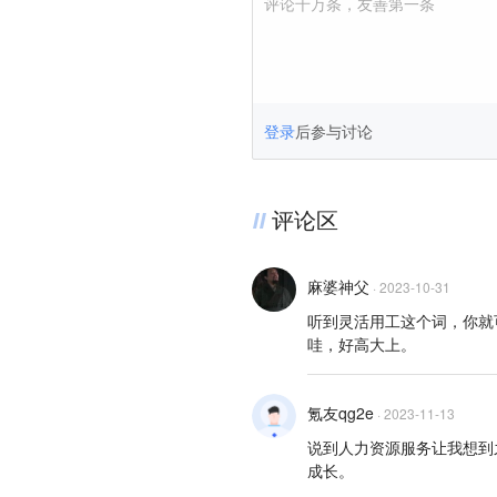
评论千万条，友善第一条
登录
后参与讨论
评论区
麻婆神父
·
2023-10-31
听到灵活用工这个词，你就
哇，好高大上。
氪友qg2e
·
2023-11-13
说到人力资源服务让我想到
成长。