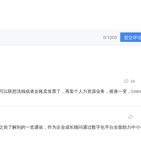
0/1000
提交评
56
可以联想洗钱或者走账卖发票了，再套个人力资源业务，摇身一变，(⊙o⊙
之前了解到的一览通诶，作为企业成长顾问通过数字化平台全面助力中小