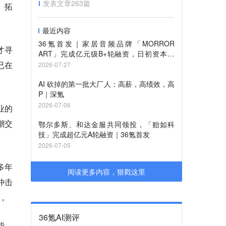
发表文章
263
篇
、拓
最近内容
36氪首发｜家居音频品牌「MORROR
才寻
ART」完成亿元级B+轮融资，日初资本领
投、零一创投跟投
已在
2026-07-27
AI 砍掉的第一批大厂人：高薪，高绩效，高
P｜深氪
2026-07-06
业的
潮交
鄂尔多斯、和达金服共同领投，「贻如科
技」完成超亿元A轮融资｜36氪首发
2026-07-05
多年
阅读更多内容，狠戳这里
冲击
」。
36氪AI测评
能、