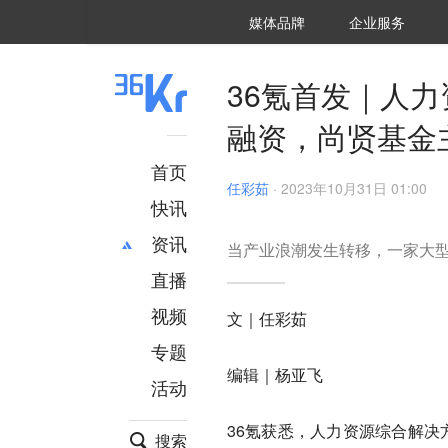
36氪Auto
数字时氪
企业号
未来消费
智能涌现
未来城市
启动Power on
媒体品牌
企业服务
企服点评
36氪出海
36氪研究院
潮生TIDE
36氪企服点评
36Kr研究院
36氪财经
职场bonus
36碳
后浪研究所
36Kr创新咨询
暗涌Waves
硬氪
氪睿研究院
36氪首发｜人
融资，尚贤基金
首页
任彩茹
·
2023年10月31日 01:00
快讯
资讯
当产业浪潮发生转移，一家大
直播
最新
推荐
创投
财经
视频
文｜任彩茹
汽车
AI
专题
科技
项目推荐
编辑｜杨亚飞
活动
专精特新
安徽
36氪获悉，人力资源综合解决
搜索