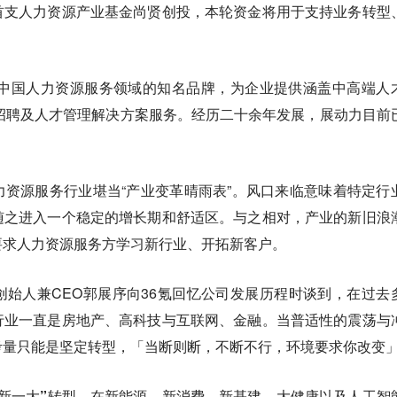
首支人力资源产业基金尚贤创投，本轮资金将用于支持业务转型
是中国人力资源服务领域的知名品牌，为企业提供涵盖中高端人
招聘及人才管理解决方案服务。经历二十余年发展，展动力目前
资源服务行业堪当“产业变革晴雨表”。风口来临意味着特定行
随之进入一个稳定的增长期和舒适区。与之相对，产业的新旧浪
要求人力资源服务方学习新行业、开拓新客户。
始人兼CEO郭展序向36氪回忆公司发展历程时谈到，在过去
行业一直是房地产、高科技与互联网、金融。当普适性的震荡与
考量只能是坚定转型，「当断则断，不断不行，环境要求你改变
新一大”转型，在新能源、新消费、新基建、大健康以及人工智