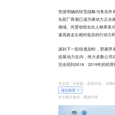
凭借明确的转型战略与务实作风
头部厂商都已成为展动力正在
领域。尚贤创投合伙人林翠表示
速高效走出相对低谷的行动力和
谈到下一阶段规划时，郭展序表
括展动力在内，绝大多数公司目
完全回到2018、2019年的
本文由「
任彩茹
」原创出品， 转载
项目推荐
本文图片来自：
视觉中国