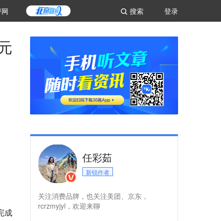
评网
搜索
登录
元
任彩茹
新锐作者
关注消费品牌，也关注美团、京东，
rcrzmyjyl，欢迎来聊
完成