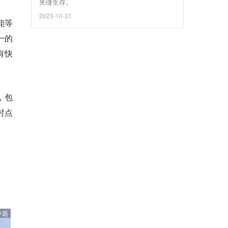
夹缝生存。
2023-10-31
能等
一的
有快
，包
时点
专题