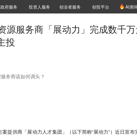
创投发布
项目推荐
核心服务
LP源计划
政府服务
投资人服务
创业者服务
创投平台
AI测
36氪Pro
VClub
VClub投资机构库
创投氪堂
城市之窗
投资机构职位推介
企业入驻
投资人认证
力资源服务商「展动力」完成数千万
主投
型服务商该如何调头？
方案提供商「展动力人才集团」（以下简称“展动力”）近日宣布