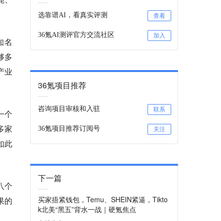
选靠谱AI，看真实评测
查看
36氪AI测评官方交流社区
加入
知名
够多
产业
36氪项目推荐
咨询项目审核和入驻
联系
一个
多家
36氪项目推荐订阅号
关注
如此
下一篇
八个
买家捂紧钱包，Temu、SHEIN紧逼，Tikto
果的
k北美“黑五”背水一战｜硬氪焦点