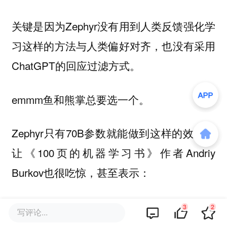
关键是因为Zephyr没有用到人类反馈强化学
习这样的方法与人类偏好对齐，也没有采用
ChatGPT的回应过滤方式。
emmm鱼和熊掌总要选一个。
Zephyr只有70B参数就能做到这样的效果，
让《100页的机器学习书》作者Andriy
Burkov也很吃惊，甚至表示：
Zephyr-7B战胜Llama 2-70B，用的基础模型是上
3
2
写评论...
下文窗口为8k token的Mistral-7B，理论上它的注