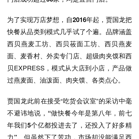
为了实现万店梦想，自2016年起，贾国龙把
品牌涵盖
快餐从品类到模式几乎试了个遍。
西贝燕麦工坊、西贝莜面工坊、西贝燕麦
面、麦香村、外卖专门店、超级肉夹馍和西
贝EXPRESS，模式从大店到小店，产品做
过燕麦面、油泼面、肉夹馍、各类点心。
贾国龙此前在接受“吃货会议室”的采访中毫
不避讳地说，
“做快餐今年是第八年，前七
年我们5个亿都投进去了，还投入了好多精
。但虽然下了苦功，市场却没能满足西
力”