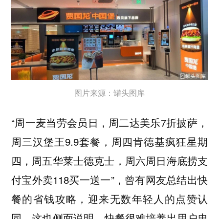
图片来源：罐头图库
“周一麦当劳会员日，周二达美乐7折披萨，
周三汉堡王9.9套餐，周四肯德基疯狂星期
四，周五华莱士德克士，周六周日海底捞支
付宝外卖118买一送一”，曾有网友总结出快
餐的省钱攻略，迎来无数年轻人的点赞认
同。这也侧面说明，
快餐很难培养出用户忠