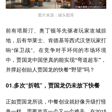
图片来源：罐头图库
前有塔斯汀、奥丁顿等先驱者玩家攻城掠
地，后有华莱士、肯德基等西式汉堡玩家打
响“保卫战”。
在竞争对手环伺的市场环境
中，贾国龙中国堡真的能实现“弯道超车”，
并撑起创始人贾国龙的快餐“野望”吗？
01.多次“折戟”，贾国龙仍未放下快餐
正如贾国龙所说，中餐创业就好像升级打怪
兽一样，需要攻克一个又一个难关。在2015