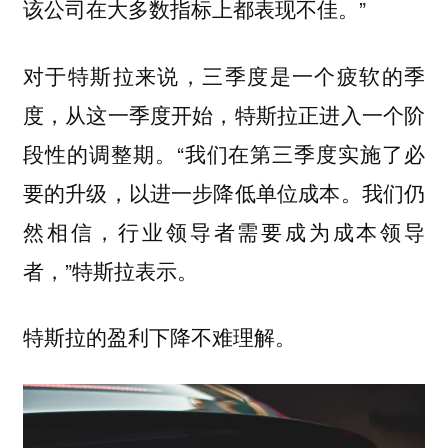
该公司在大多数指标上都表现不佳。”
对于特斯拉来说，三季度是一个疲软的季
度，从这一季度开始，特斯拉正进入一个阶
段性的调整期。“我们在第三季度实施了必
要的升级，以进一步降低单位成本。我们仍
然相信，行业领导者需要成为成本领导
者，”特斯拉表示。
特斯拉的盈利下降不难理解。