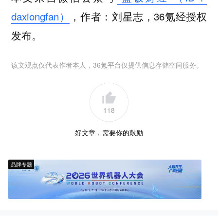
daxiongfan）
，作者：刘星志，36氪经授权
发布。
该文观点仅代表作者本人，36氪平台仅提供信息存储空间服务。
118
好文章，需要你的鼓励
品牌专题