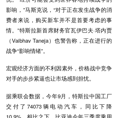
影响，”马斯克说，“对于正在发生战争的消
费者来说，购买新车并不是首要考虑的事
情。”特斯拉新首席财务官瓦伊巴夫·塔内贾
（Vaibhav Taneja）也警告称，正在进行的
战争“影响情绪”。
宏观经济方面的不利因素外，价格战中竞争
对手的步步紧逼也让市场感到担忧。
据乘联会数据，今年9月，特斯拉中国工厂
交付了74073辆电动汽车，同比下降
10.9%。相比之下，比亚迪今年三季度乘用