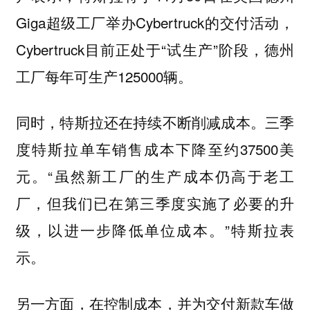
Giga超级工厂举办Cybertruck的交付活动，
Cybertruck目前正处于“试生产”阶段，德州
工厂每年可生产125000辆。
同时，特斯拉还在持续不断削减成本。三季
度特斯拉单车销售成本下降至约37500美
元。“虽然新工厂的生产成本仍高于老工
厂，但我们已在第三季度实施了必要的升
级，以进一步降低单位成本。”特斯拉表
示。
另一方面，在控制成本，并为交付新款车做