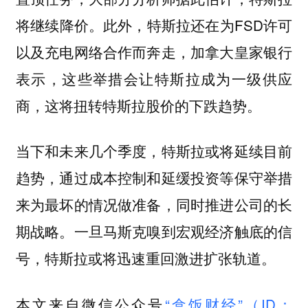
此外，特斯拉还在为FSD许可
将继续降价。
以及充电网络合作而奔走，加拿大皇家银行
表示，这些举措会让特斯拉成为一级供应
商，这将扭转特斯拉股价的下跌趋势。
当下和未来几个季度，特斯拉或将延续目前
趋势，通过成本控制和延缓投资等保守举措
来为最坏的情况做准备，同时推进公司的长
期战略。一旦马斯克嗅到宏观经济触底的信
号，特斯拉或将迅速重回激进扩张轨道。
本文来自微信公众号
“盒饭财经”（ID：