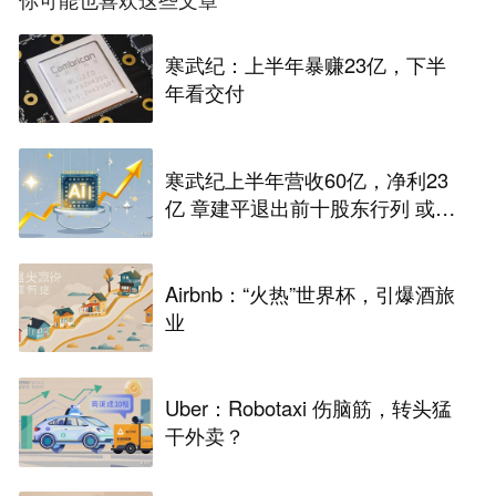
寒武纪：上半年暴赚23亿，下半
年看交付
寒武纪上半年营收60亿，净利23
亿 章建平退出前十股东行列 或套
现百亿
Airbnb：“火热”世界杯，引爆酒旅
业
Uber：Robotaxi 伤脑筋，转头猛
干外卖？