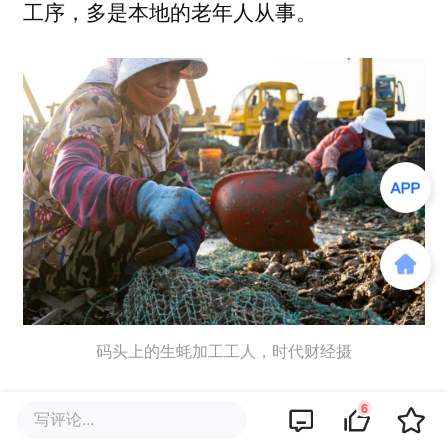
工序，多是本地的老年人从事。
码头上的生蚝加工工人，时代财经摄
傍晚时分，走近码头，耳边即被“叮叮当
6
写评论...