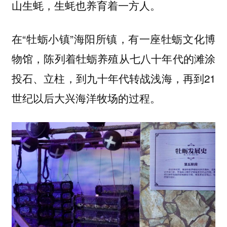
山生蚝，生蚝也养育着一方人。
在“牡蛎小镇”海阳所镇，有一座牡蛎文化博
物馆，陈列着牡蛎养殖从七八十年代的滩涂
投石、立柱，到九十年代转战浅海，再到21
世纪以后大兴海洋牧场的过程。