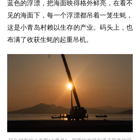
蓝色的浮漂，把海面映得格外鲜亮，在看不
见的海面下，每一个浮漂都吊着一笼生蚝，
这是小青岛村赖以生存的产业。码头上，也
布满了收获生蚝的起重吊机。