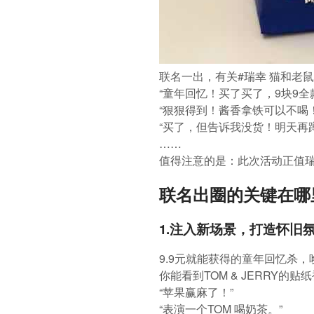
联名一出，有关#瑞幸 猫和老
“童年回忆！买了买了，9块9全
“狠狠得到！酱香拿铁可以不喝
“买了，但告诉我没货！明天再蹲
……
值得注意的是：此次活动正值瑞
联名出圈的关键在哪
1.注入新场景，打造怀旧
9.9元就能获得的童年回忆杀，
你能看到TOM & JERR
“苹果赢麻了！”
“表演一个TOM 喝奶茶。”