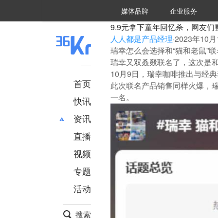
36氪Auto
数字时氪
企业号
未来消费
智能涌现
未来城市
启动Power on
媒体品牌
企业服务
企服点评
36氪出海
36氪研究院
潮生TIDE
36氪企服点评
36Kr研究院
36氪财经
职场bonus
36碳
后浪研究所
36Kr创新咨询
暗涌Waves
硬氪
氪睿研究院
9.9元拿下童年回忆杀，网友们
人人都是产品经理
·
2023年10月1
瑞幸怎么会选择和“猫和老鼠”
瑞幸又双叒叕联名了，这次是和
10月9日，瑞幸咖啡推出与经
首页
此次联名产品销售同样火爆，瑞
一名。
快讯
资讯
直播
最新
推荐
创投
财经
视频
汽车
AI
专题
科技
项目推荐
活动
专精特新
安徽
搜索