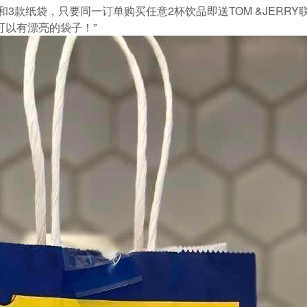
和3款纸袋，只要同一订单购买任意2杯饮品即送TOM &JERR
可以有漂亮的袋子！”