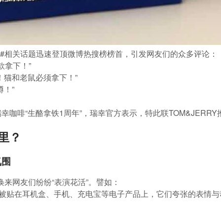
鼠#相关话题迅速登顶微博热搜榜榜首，引发网友们的众多评论：
款拿下！”
！猫和老鼠必须拿下！”
！”
幸咖啡“生酪拿铁1周年”，瑞幸官方表示，特此联TOM&JERR
里？
氛围
唤来网友们纷纷“表演花活”。譬如：
Y的贴纸被贴在耳机盒、手机、充电宝等电子产品上，它们夸张的表