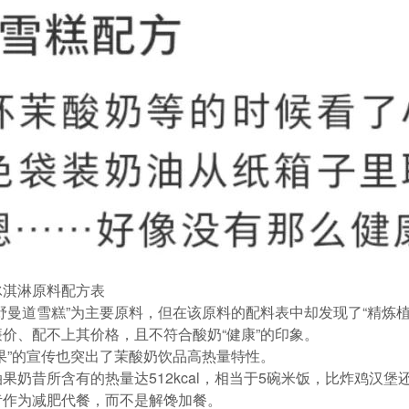
冰淇淋原料配方表
野曼道雪糕”为主要原料，但在该原料的配料表中却发现了“精炼
价、配不上其价格，且不符合酸奶“健康”的印象。
果”的宣传也突出了茉酸奶饮品高热量特性。
奶昔所含有的热量达512kcal，相当于5碗米饭，比炸鸡汉堡
昔作为减肥代餐，而不是解馋加餐。