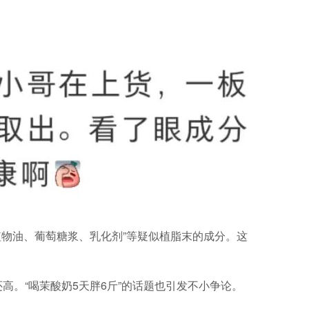
植物油、葡萄糖浆、乳化剂”等疑似植脂末的成分。这
还高。“喝茉酸奶5天胖6斤”的话题也引发不小争论。