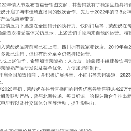
022年情人节发布首篇营销图文起，其营销就有了稳定且颇具
启了与李佳琦直播间的数次合作。先后于2022年的“3·8女神节”、
其产品优惠劵带货。
在疫情压力下迅速在全国铺开的执行力、快闪门店等，茉酸奶在
一顾豪首次接受媒体采访显示，上述营销手段均来自他的运营。
。
入茉酸奶品牌前就已在上海、四川拥有数家餐饮店。2019年至2
中多数已注销，但也有部分至今仍然持续运营。
就已找上赵伯华，希望加盟茉酸奶；入股后，顾豪接手组建餐饮
善茉酸奶产品研发以及菜单优化，方便加盟商制作。
酸奶开启全国加盟招商，并积极扩展抖音、小红书等营销渠道。
20
元。
至2023年初，茉酸奶在抖音直播间的销售优惠券销售额从422万元
极研发联动产品，曾与北海牧场、每日鲜语、哈根达斯合作推出
充电里程以及社交媒体分享等活动，提升影响力。
酸奶的高端定价是不少消费者对该品牌的初印象。