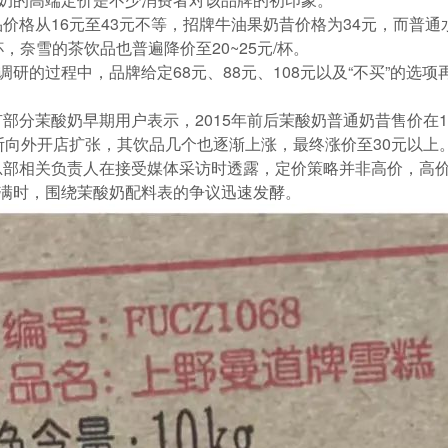
价格从16元至43元不等，招牌牛油果奶昔价格为34元，而普通
杯，奈雪的茶饮品也普遍降价至20~25元/杯。
调研的过程中，品牌给定68元、88元、108元以及“不买”的
部分茉酸奶早期用户表示，2015年前后茉酸奶普通奶昔售价在1
断向外开店扩张，其饮品几个也逐渐上涨，最终涨价至30元以上
总部相关负责人在接受媒体采访时透露，定价策略并非高价，高
不满时，围绕茉酸奶配料表的争议迅速发酵。