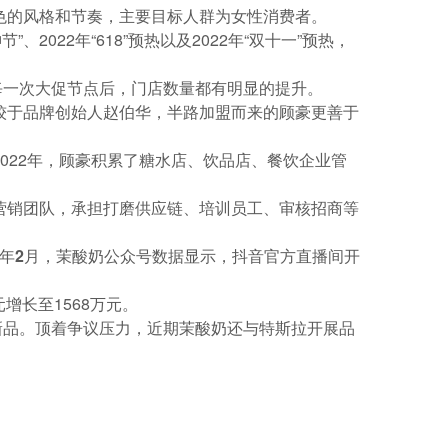
特色的风格和节奏，主要目标人群为女性消费者。
2022年“618”预热以及2022年“双十一”预热，
每一次大促节点后，门店数量都有明显的提升。
相较于品牌创始人赵伯华，半路加盟而来的顾豪更善于
022年，顾豪积累了糖水店、饮品店、餐饮企业管
与营销团队，承担打磨供应链、培训员工、审核招商等
23年2月，茉酸奶公众号数据显示，抖音官方直播间开
增长至1568万元。
新品。顶着争议压力，近期茉酸奶还与特斯拉开展品