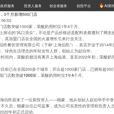
创投发布
项目推荐
核心服务
LP源计划
政府服务
投资人服务
创业者服务
创投平台
AI测
36氪Pro
VClub
VClub投资机构库
创投氪堂
城市之窗
投资机构职位推介
企业入驻
投资人认证
，3个月新增500门店
06:52
店数突破1000家，茉酸奶用时仅1年4个月。
推上舆论的“风口浪尖”，不论是产品价格还是配料表都遭到了网友
时，其加盟门店在全国的火速增长引来行业关注。
海伯邑餐饮管理有限公司（下称“上海伯邑”），首店开业于201
康、绿色生活理念的年轻女性人群，创始人为赵伯华。
时间内，茉酸奶都没有离开上海临港。直至2022年初，茉酸奶
目前已在全国200多个城市，开出超1000家门店，已拥有超3
门店数突破1000家，茉酸奶用时仅1年4个月。
，上海伯邑迎来了一位新投资人——顾豪，他从创始人赵伯华手中
。不久后，顾豪出任公司监事，成为公司实质性的管理和负责人
2022年初正式启动。