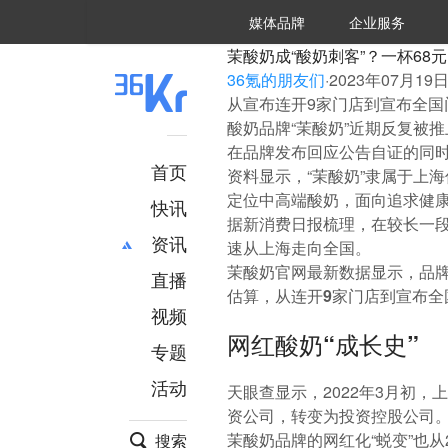
36氪Auto
数字时氪
企业号
未来消费
智能涌现
未来城市
启动Power on
媒体品牌
企业服务
企服点评
36氪出海
36氪研究院
潮生TIDE
36氪企服点评
36Kr研究院
36氪财经
职场bonus
36碳
后浪研究所
36Kr创新咨询
暗涌Waves
硬氪
氪睿研究院
茉酸奶成“酸奶刺客”？一杯68元
36氪的朋友们
·
2023年07月19日 
从宣布连开9家门店到宣布全国门
酸奶品牌“茉酸奶”近期反复被
在品牌发布回应公告自证的同
首页
资料显示，“茉酸奶”隶属于上
定位中高端酸奶，面向追求健
快讯
据新消费日报梳理，在较长一段
资讯
速从上海走向全国。
茉酸奶官网最新数据显示，品牌
直播
最新
推荐
估算，从连开9家门店到宣布全国
创投
财经
视频
汽车
AI
网红酸奶“成长史”
专题
科技
项目推荐
活动
专精特新
安徽
天眼查显示，2022年3月初
资公司，转变为投资控股公司
茉酸奶品牌的网红化“蜕变”也从
搜索