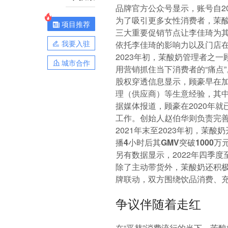
品牌官方公众号显示，账号自2
为了吸引更多女性消费者，茉酸奶开
项目推荐
三大重要促销节点让李佳琦为
我要入驻
依托李佳琦的影响力以及门店
2023年初，茉酸奶管理者之
城市合作
用营销抓住当下消费者的“痛点”
股权穿透信息显示，顾豪早在加
理（供应商）等生意经验，其
据媒体报道，顾豪在2020年
工作。创始人赵伯华则负责完
2021年末至2023年初，茉
播4小时后其GMV突破1000万
另有数据显示，2022年四季度
除了主动带货外，茉酸奶还积
牌联动，双方围绕饮品消费、
争议伴随着走红
在“平替”消费流行的当下，茉