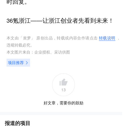
时回复。
36氪浙江——让浙江创业者先看到未来！
本文由「
蚩梦
」 原创出品，转载或内容合作请点击
转载说明
，
违规转载必究。
本文图片来自：
企业授权
、
采访供图
项目推荐
13
好文章，需要你的鼓励
报道的项目