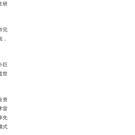
主研
并完
法，
小巨
盖世
业资
术雷
率先
模式