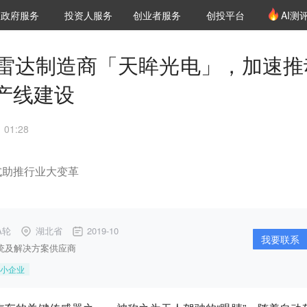
创投发布
项目推荐
核心服务
LP源计划
政府服务
投资人服务
创业者服务
创投平台
AI测
36氪Pro
VClub
VClub投资机构库
创投氪堂
城市之窗
投资机构职位推介
企业入驻
投资人认证
激光雷达制造商「天眸光电」，加速推
产线建设
01:28
式助推行业大变革
-A轮
湖北省
2019-10
我要联系
统及解决方案供应商
小企业