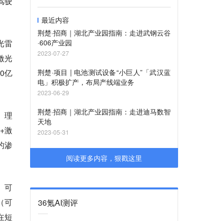
驾驶
最近内容
荆楚·招商｜湖北产业园指南：走进武钢云谷
光雷
·606产业园
2023-07-27
激光
0亿
荆楚·项目 | 电池测试设备“小巨人”「武汉蓝
电」积极扩产，布局产线端业务
2023-06-29
荆楚·招商｜湖北产业园指南：走进迪马数智
、理
天地
+激
2023-05-31
的渗
阅读更多内容，狠戳这里
、可
（可
36氪AI测评
在短