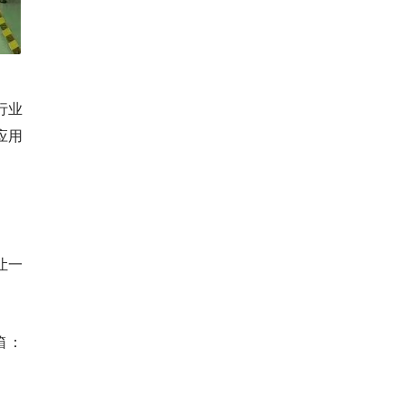
行业
应用
让一
箱：