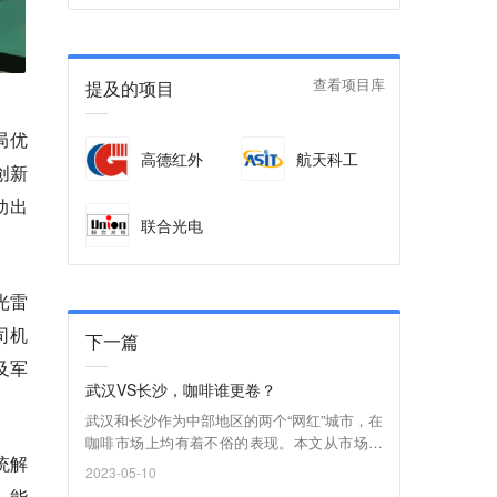
提及的项目
查看项目库
局优
高德红外
航天科工
创新
动出
联合光电
光雷
司机
下一篇
及军
武汉VS长沙，咖啡谁更卷？
武汉和长沙作为中部地区的两个“网红”城市，在
咖啡市场上均有着不俗的表现。本文从市场规
统解
模、品牌类型、消费特点、文化差异等方面，
2023-05-10
对比分析了两地的咖啡市场与文化差异。
，能