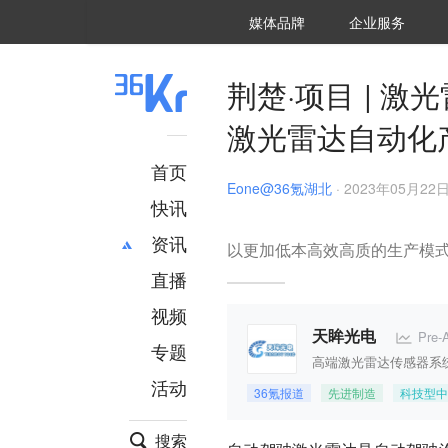
36氪Auto
数字时氪
企业号
未来消费
智能涌现
未来城市
启动Power on
媒体品牌
企业服务
企服点评
36氪出海
36氪研究院
潮生TIDE
36氪企服点评
36Kr研究院
36氪财经
职场bonus
36碳
后浪研究所
36Kr创新咨询
暗涌Waves
硬氪
氪睿研究院
荆楚·项目 | 
激光雷达自动化
首页
Eone@36氪湖北
·
2023年05月22日 
快讯
资讯
以更加低本高效高质的生产模
直播
最新
推荐
创投
财经
视频
汽车
AI
Pre
天眸光电
专题
科技
项目推荐
高端激光雷达传感器系
活动
专精特新
安徽
36氪报道
先进制造
科技型中
搜索