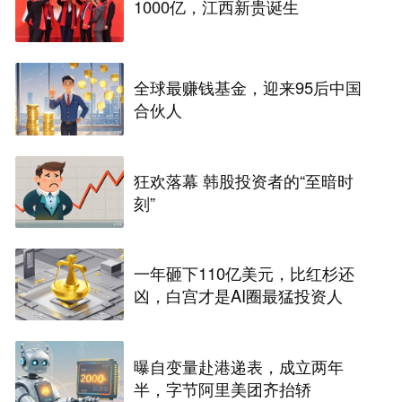
1000亿，江西新贵诞生
全球最赚钱基金，迎来95后中国
合伙人
狂欢落幕 韩股投资者的“至暗时
刻”
一年砸下110亿美元，比红杉还
凶，白宫才是AI圈最猛投资人
曝自变量赴港递表，成立两年
半，字节阿里美团齐抬轿