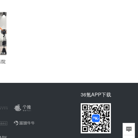
后院
36氪APP下载