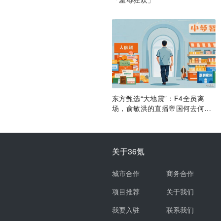
东方甄选“大地震”：F4全员离
场，俞敏洪的直播帝国何去何
从？
关于36氪
城市合作
商务合作
项目推荐
关于我们
我要入驻
联系我们