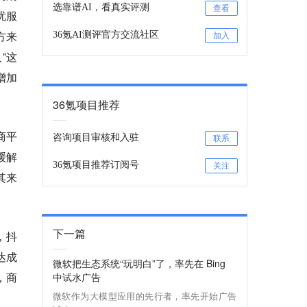
选靠谱AI，看真实评测
查看
忧服
方来
36氪AI测评官方交流社区
加入
”这
增加
36氪项目推荐
商平
咨询项目审核和入驻
联系
缓解
36氪项目推荐订阅号
关注
其来
下一篇
，抖
达成
微软把生态系统“玩明白”了，率先在 Bing
，商
中试水广告
微软作为大模型应用的先行者，率先开始广告