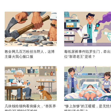
教全网几百万粉丝当野人，这博
毒纸尿裤事件陷罗生门，牵出
主爆火我心服口服
位“靠谱老王”是谁？
几块钱给猫狗看病爆火，“兽医界
“惨上加惨”的王暖暖，是无忧
华佗”狂揽500万粉丝
媒的“送命题”？