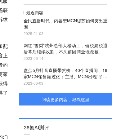
忧服
场获
最近内容
诉求
全民直播时代，内容型MCN缇苏如何突出重
围
2025-01-03
网红“雪梨”杭州总部大楼动工，偷税漏税退
和配
居幕后继续收割，不久前因商业诋毁被判赔
度上
20万…
2023-06-14
者的
盘点5月抖音直播带货榜：40个直播间、18
商家
家MCN销售额过亿；主播、MCN出现“阶层
固化”，“夫妇档”成带货界新秀……
获得
2023-06-09
供了
阅读更多内容，狠戳这里
36氪AI测评
的消