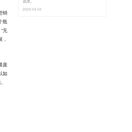
试水。
2023-04-03
想销
个瓶
“无
展，
模庞
以如
题。