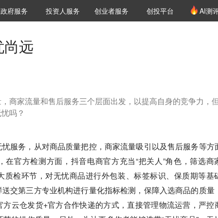
创投发布
项目推荐
核心服务
LP源计划
政府服务
投资人服务
创业者服务
创投平台
AI测
36氪Pro
VClub
VClub投资机构库
创投氪堂
城市之窗
投资机构职位推介
企业入驻
投资人认证
忧尚远
量，商家流量和售后服务三个层面出发，以提高自身的竞争力，
无忧吗？
无忧服务，从对商品质量把控，商家流量吸引以及售后服务等方
，在官方检测方面，抖音电商官方充当“把关人”角色，筛选商
大质检环节，对无忧商品进行外包装、标签标识、保质期等基
样送交第三方专业机构进行量化指标检测，保障入选商品的质量
官方云仓发货+官方合作快递的方式，直接管理物流运营，严控