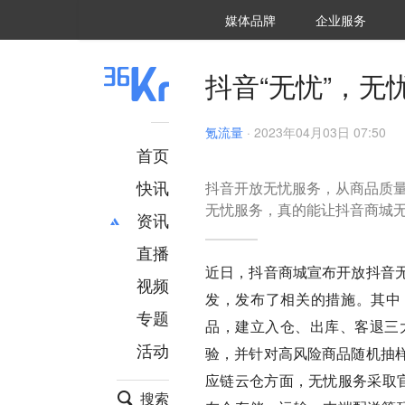
36氪Auto
数字时氪
企业号
未来消费
智能涌现
未来城市
启动Power on
媒体品牌
企业服务
企服点评
36氪出海
36氪研究院
潮生TIDE
36氪企服点评
36Kr研究院
36氪财经
职场bonus
36碳
后浪研究所
36Kr创新咨询
暗涌Waves
硬氪
氪睿研究院
抖音“无忧”，无
氪流量
·
2023年04月03日 07:50
首页
快讯
抖音开放无忧服务，从商品质
无忧服务，真的能让抖音商城
资讯
直播
最新
推荐
近日，抖音商城宣布开放抖音
创投
财经
视频
发，发布了相关的措施。其中
汽车
AI
专题
品，建立入仓、出库、客退三
科技
项目推荐
活动
验，并针对高风险商品随机抽
专精特新
安徽
应链云仓方面，无忧服务采取
搜索