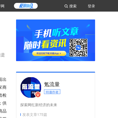
评网
搜索
登录
但是
面出
氪流量
家商
特邀作者
础检
；供
探索网红新经济的未来
商品
发表文章
175
篇