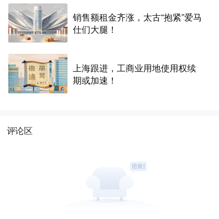
销售额租金齐涨，太古“抱紧”爱马
仕们大腿！
上海跟进，工商业用地使用权续
期或加速！
评论区