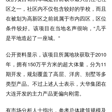
区之一，社区内不仅包含较好的学校，而且
在被划为高新区之前就属于市内四区，区位
条件较好。该项目在当地名声很响，“几乎
是平地造起了一座城。”
公开资料显示，该项目所属地块获取于2010
年，拥有150万平方米的超大体量，分为11
期开发，规划覆盖了高层、洋房、别墅等多
类型产品。不过上述人士表示，大华集团在
大连开发的主力产品更偏向刚需。
有市场分析人士指出，参考总体建筑规模及