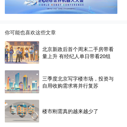
你可能也喜欢这些文章
北京新政后首个周末二手房带看
量上升 有经纪人单日带看20组
三季度北京写字楼市场，投资与
自用收购需求将并行复苏
楼市刚需真的越来越少了