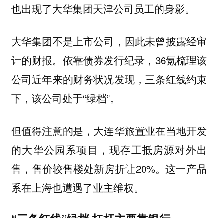
也出现了大华集团天津公司员工的身影。
大华集团不是上市公司，因此未曾披露经审
计的财报。依靠债券发行纪录，36氪梳理该
公司近年来的财务状况发现，三条红线约束
下，该公司处于“绿档”。
但值得注意的是，大连华旅置业在当地开发
的大华公园系项目，现存工抵房源对外出
售，售价较售楼处新房折让20%。这一产品
系在上海也遭遇了业主维权。