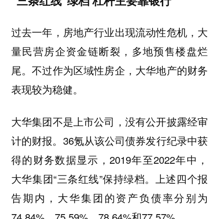
“三条红线”绿档 杠杆主要靠银行
过去一年，房地产行业出现流动性危机，大
量民营房企资金链断裂，多地预售楼盘烂
尾。不过作为区域性房企，大华地产的财务
表现较为稳健。
大华集团不是上市公司，没有公开披露经审
计的财报。36氪从该公司债券发行纪录中获
得的财务数据显示，2019年至2022年中，
大华集团“三条红线”保持绿档。上述四个报
告期内，大华集团的资产负债率分别为
74.84%、75.59%、78.64%和77.57%。