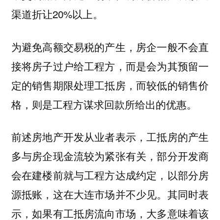
渠道折让20%以上。
为避免高额交易税的产生，房企一般不会直
接将房子过户给工程方，而是会为其预留一
定的销售期限处理工抵房，而较低的销售价
格，则是工程方谋求回款所给出的优惠。
前述房地产开发从业者表示，工抵房的产生
多与房企现金流较为紧张有关，部分开发商
会在建楼前就与工程方达成约定，以部分房
源抵账，这在大连市场并不少见。其同时表
示，如果有工抵房流向市场，大多意味着该