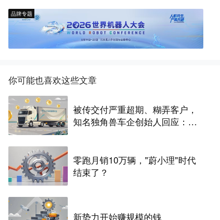
品牌专题
你可能也喜欢这些文章
被传交付严重超期、糊弄客户，
知名独角兽车企创始人回应：都
没证据，将依法采取措施，“本人
长期与美国交管局保持沟通，对
方表示肯定”
零跑月销10万辆，"蔚小理"时代
结束了？
新势力开始赚规模的钱